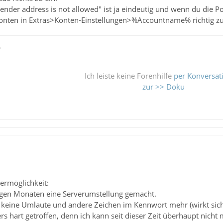
nder address is not allowed" ist ja eindeutig und wenn du die P
onten in Extras>Konten-Einstellungen>%Accountname% richtig zug
ß
Ich leiste keine Forenhilfe
per Konversat
zur >> Doku
lermöglichkeit:
igen Monaten eine Serverumstellung gemacht.
en keine Umlaute und andere Zeichen im Kennwort mehr (wirkt si
s hart getroffen, denn ich kann seit dieser Zeit überhaupt nicht 