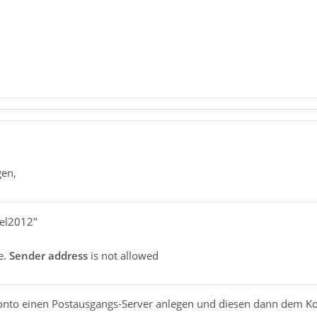
gen,
fel2012"
e.
Sender address
is not allowed
onto einen Postausgangs-Server anlegen und diesen dann dem K