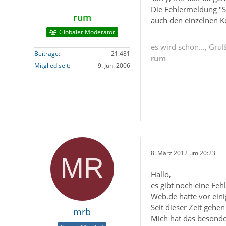
Die Fehlermeldung "Se
rum
auch den einzelnen K
Globaler Moderator
es wird schon..., Gru
Beiträge
21.481
rum
Mitglied seit
9. Jun. 2006
8. März 2012 um 20:23
Hallo,
es gibt noch eine Feh
Web.de hatte vor ein
Seit dieser Zeit geh
mrb
Mich hat das besonder