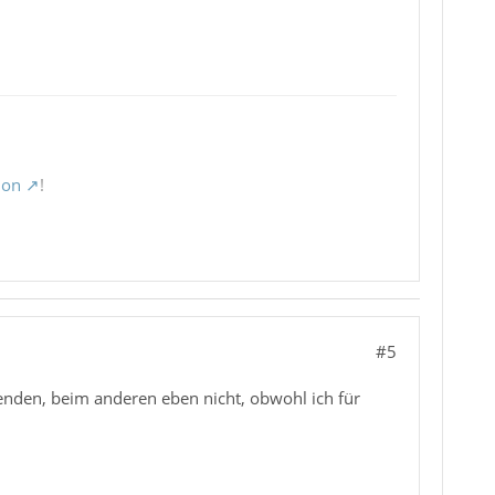
ion
!
#5
senden, beim anderen eben nicht, obwohl ich für