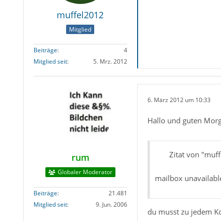
muffel2012
Mitglied
Beiträge
4
Mitglied seit
5. Mrz. 2012
6. März 2012 um 10:33
Hallo und guten Mor
Zitat von "muf
rum
Globaler Moderator
mailbox unavailabl
Beiträge
21.481
Mitglied seit
9. Jun. 2006
du musst zu jedem K