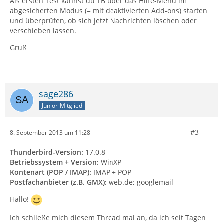
Als ersten Test kannst du TB über das Hilfe-Menü im
abgesicherten Modus (= mit deaktivierten Add-ons) starten
und überprüfen, ob sich jetzt Nachrichten löschen oder
verschieben lassen.
Gruß
sage286
Junior-Mitglied
#3
8. September 2013 um 11:28
Thunderbird-Version:
17.0.8
Betriebssystem + Version:
WinXP
Kontenart (POP / IMAP):
IMAP + POP
Postfachanbieter (z.B. GMX):
web.de; googlemail
Hallo!
Ich schließe mich diesem Thread mal an, da ich seit Tagen