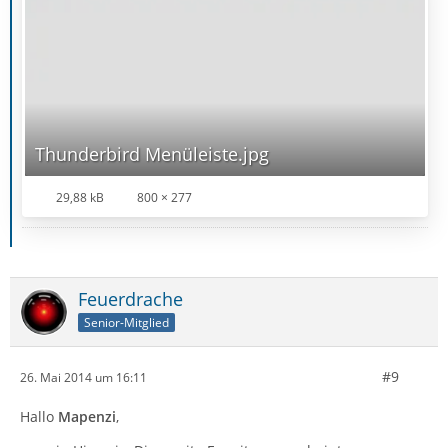
Thunderbird Menüleiste.jpg
29,88 kB
800 × 277
Feuerdrache
Senior-Mitglied
#9
26. Mai 2014 um 16:11
Hallo
Mapenzi
,