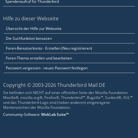
Spendenaufruf für Thunderbird
Hilfe zu dieser Webseite
Übersicht der Hilfe zur Webseite
Die Suchfunktion benutzen
Foren-Benutzerkonto - Erstellen (Neu registrieren)
Foren-Thema erstellen und bearbeiten
Passwort vergessen - neues Passwort festlegen
Copyright © 2003-2026 Thunderbird Mail DE
Sie befinden sich NICHT auf einer offiziellen Seite der Mozilla Foundation.
Mozilla®, mozilla.org®, Firefox®, Thunderbird™, Bugzilla™, Sunbird®, XUL™
und das Thunderbird-Logo sind (neben anderen) eingetragene
Markenzeichen der Mozilla Foundation.
Community-Software:
WoltLab Suite™