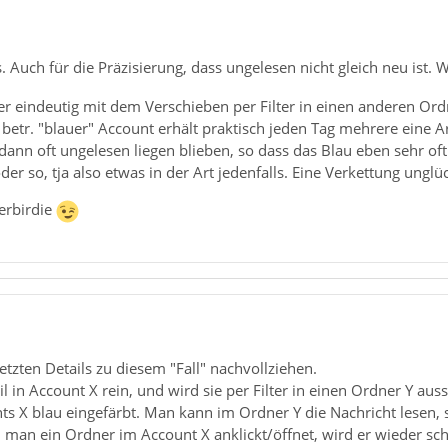
. Auch für die Präzisierung, dass ungelesen nicht gleich neu ist. W
hier eindeutig mit dem Verschieben per Filter in einen anderen O
 betr. "blauer" Account erhält praktisch jeden Tag mehrere eine 
dann oft ungelesen liegen blieben, so dass das Blau eben sehr of
er so, tja also etwas in der Art jedenfalls. Eine Verkettung unglü
erbirdie
letzten Details zu diesem "Fall" nachvollziehen.
in Account X rein, und wird sie per Filter in einen Ordner Y aus
s X blau eingefärbt. Man kann im Ordner Y die Nachricht lesen, 
n man ein Ordner im Account X anklickt/öffnet, wird er wieder sc