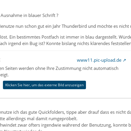
 Ausnahme in blauer Schrift ?
Benutze nun schon gut ein Jahr Thunderbird und möchte es nicht 
elöst. Ein bestimmtes Postfach ist immer in blau dargestellt. Würd
ach irgend ein Bug ist? Konnte bislang nichts klärendes feststellen
t
www11.pic-upload.de
nen Seiten werden ohne Ihre Zustimmung nicht automatisch
eigt.
Klicken Sie hier, um das externe Bild anzuzeigen
nutze ich das gute Quickfolders, tippe aber drauf dass es nicht da
Hatte allerdings mal damit rumgepröbelt.
chwindet zwar öfters irgendwie während der Benutzung, konnte bi