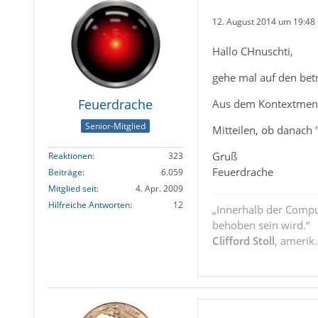
12. August 2014 um 19:48
Hallo CHnuschti,
gehe mal auf den betr
Feuerdrache
Aus dem Kontextmenü-
Senior-Mitglied
Mitteilen, ob danach 
Gruß
Reaktionen
323
Feuerdrache
Beiträge
6.059
Mitglied seit
4. Apr. 2009
Hilfreiche Antworten
12
„Innerhalb der Compu
behoben sein wird.“
Clifford Stoll
, amerik