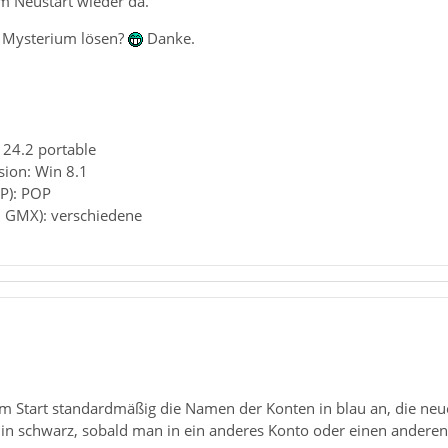
dem Neustart wieder da.
s Mysterium lösen?
Danke.
 24.2 portable
sion: Win 8.1
P): POP
B. GMX): verschiedene
im Start standardmäßig die Namen der Konten in blau an, die n
h in schwarz, sobald man in ein anderes Konto oder einen andere