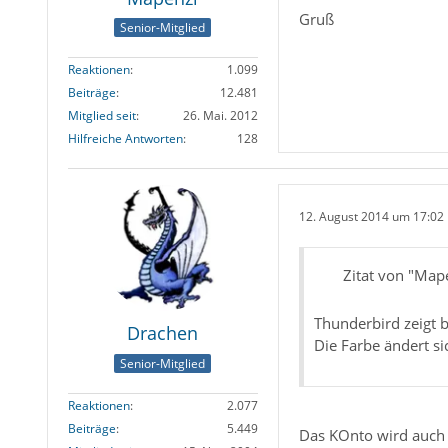
Gruß
Senior-Mitglied
Reaktionen
1.099
Beiträge
12.481
Mitglied seit
26. Mai. 2012
Hilfreiche Antworten
128
12. August 2014 um 17:02
Zitat von "Map
Thunderbird zeigt 
Drachen
Die Farbe ändert s
Senior-Mitglied
Reaktionen
2.077
Beiträge
5.449
Das KOnto wird auch d