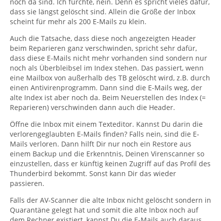
noch da sind. Ich fürchte, nein. Denn es spricht vieles dafür,
dass sie längst gelöscht sind. Allein die Größe der Inbox
scheint für mehr als 200 E-Mails zu klein.
Auch die Tatsache, dass diese noch angezeigten Header
beim Reparieren ganz verschwinden, spricht sehr dafür,
dass diese E-Mails nicht mehr vorhanden sind sondern nur
noch als Überbleibsel im Index stehen. Das passiert, wenn
eine Mailbox von außerhalb des TB gelöscht wird, z.B. durch
einen Antivirenprogramm. Dann sind die E-Mails weg, der
alte Index ist aber noch da. Beim Neuerstellen des Index (=
Reparieren) verschwinden dann auch die Header.
Öffne die Inbox mit einem Texteditor. Kannst Du darin die
verlorengeglaubten E-Mails finden? Falls nein, sind die E-
Mails verloren. Dann hilft Dir nur noch ein Restore aus
einem Backup und die Erkenntnis, Deinen Virenscanner so
einzustellen, dass er künftig keinen Zugriff auf das Profil des
Thunderbird bekommt. Sonst kann Dir das wieder
passieren.
Falls der AV-Scanner die alte Inbox nicht gelöscht sondern in
Quarantäne gelegt hat und somit die alte Inbox noch auf
dem Rechner existiert, kannst Du die E-Mails auch daraus