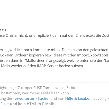
9
t zu.
ese Ordner nicht, und repliziert dann auf den Client exakt die Zu
cherung wirklich noch komplette mbox-Dateien von den gelöschte
"Lokalen Ordner" kopieren bzw. diese mit den ImportExportTools
rden dann in "Mailordnern" angezeigt, welche unterhalb der "Lo
 Mails wieder auf den IMAP-Server hochschubsen.
Lightning 4.7.x, openSUSE Tumbleweed, 64bit
l bestimmen, wer meine Mails lesen kann.
zung der
(erweiterten) Suche
, und von
Hilfe & Lexikon
ist völlig
oFu
und kein HTML in E-Mails!