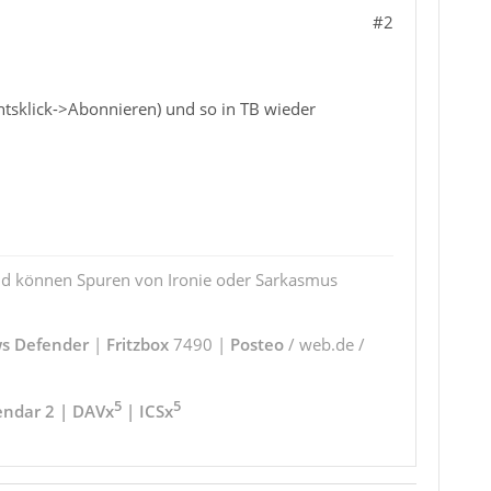
#2
htsklick->Abonnieren) und so in TB wieder
und können Spuren von Ironie oder Sarkasmus
s Defender
|
Fritzbox
7490 |
Posteo
/ web.de /
5
5
endar 2 | DAVx
| ICSx