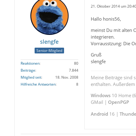
21. Oktober 2014 um 20:4
Hallo honis56,
meinst Du mit alten 
integrieren.
slengfe
Vorrausstzung: Die O
Senior-Mitglied
Gruß
slengfe
Reaktionen
80
Beiträge
7.844
Meine Beiträge sind 
Mitglied seit
18. Nov. 2008
enthalten. Außerdem s
Hilfreiche Antworten
8
Windows
10 Home (64
GMail |
OpenPGP
Android
16 |
Thunde