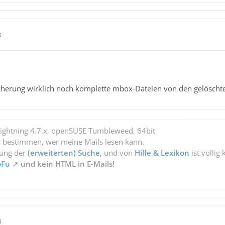
8
Sicherung wirklich noch komplette mbox-Dateien von den gelöscht
Lightning 4.7.x, openSUSE Tumbleweed, 64bit
l bestimmen, wer meine Mails lesen kann.
zung der
(erweiterten) Suche
, und von
Hilfe & Lexikon
ist völlig
oFu
und kein HTML in E-Mails!
6