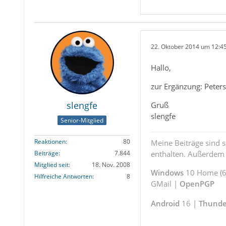
22. Oktober 2014 um 12:4
Hallo,
zur Ergänzung: Peters
slengfe
Gruß
slengfe
Senior-Mitglied
Reaktionen
80
Meine Beiträge sind 
enthalten. Außerdem s
Beiträge
7.844
Mitglied seit
18. Nov. 2008
Windows
10 Home (64
Hilfreiche Antworten
8
GMail |
OpenPGP
Android
16 |
Thunde