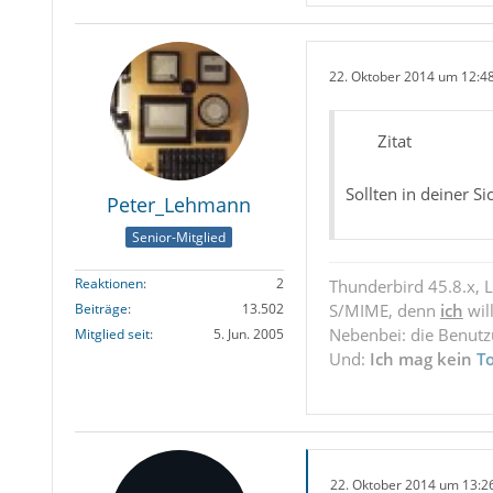
22. Oktober 2014 um 12:4
Zitat
Sollten in deiner 
Peter_Lehmann
Senior-Mitglied
Reaktionen
2
Thunderbird 45.8.x, 
S/MIME, denn
ich
wil
Beiträge
13.502
Nebenbei: die Benut
Mitglied seit
5. Jun. 2005
Und:
Ich mag kein
T
22. Oktober 2014 um 13:2