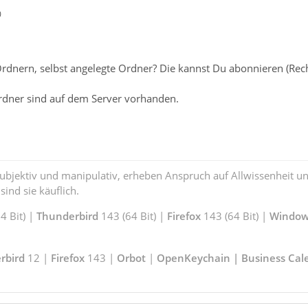
0
Ordnern, selbst angelegte Ordner? Die kannst Du abonnieren (Rec
rdner sind auf dem Server vorhanden.
subjektiv und manipulativ, erheben Anspruch auf Allwissenheit 
ind sie käuflich.
 Bit) |
Thunderbird
143 (64 Bit) |
Firefox
143 (64 Bit) |
Window
rbird
12 |
Firefox
143 |
Orbot
|
OpenKeychain | Business Cal