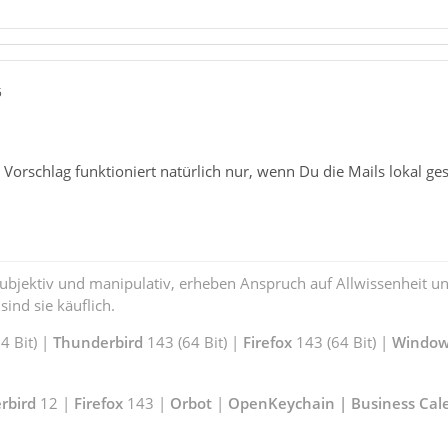
5
 Vorschlag funktioniert natürlich nur, wenn Du die Mails lokal ges
subjektiv und manipulativ, erheben Anspruch auf Allwissenheit 
ind sie käuflich.
 Bit) |
Thunderbird
143 (64 Bit) |
Firefox
143 (64 Bit) |
Window
rbird
12 |
Firefox
143 |
Orbot
|
OpenKeychain | Business Cal