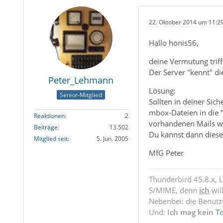
22. Oktober 2014 um 11:2
Hallo honis56,
deine Vermutung triff
Der Server "kennt" di
Peter_Lehmann
Lösung:
Senior-Mitglied
Sollten in deiner Si
mbox-Dateien in die 
Reaktionen
2
vorhandenen Mails we
Beiträge
13.502
Du kannst dann diese
Mitglied seit
5. Jun. 2005
MfG Peter
Thunderbird 45.8.x, 
S/MIME, denn
ich
wil
Nebenbei: die Benut
Und:
Ich mag kein
T