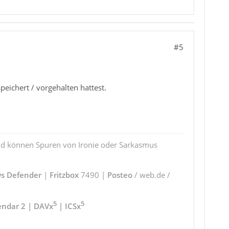
#5
peichert / vorgehalten hattest.
und können Spuren von Ironie oder Sarkasmus
s Defender
|
Fritzbox
7490 |
Posteo
/ web.de /
5
5
endar 2 | DAVx
| ICSx