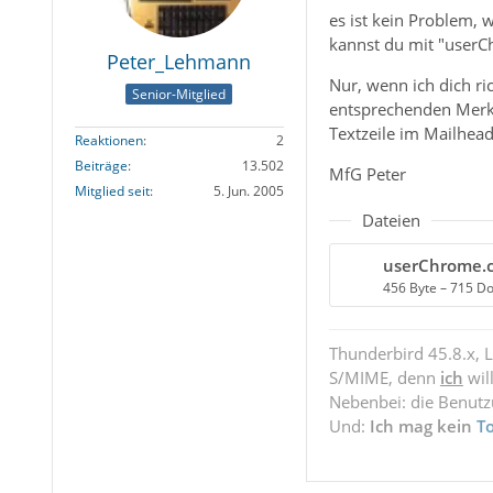
es ist kein Problem, 
kannst du mit "userC
Peter_Lehmann
Nur, wenn ich dich ric
Senior-Mitglied
entsprechenden Merkma
Textzeile im Mailheade
Reaktionen
2
Beiträge
13.502
MfG Peter
Mitglied seit
5. Jun. 2005
Dateien
userChrome.c
456 Byte – 715 D
Thunderbird 45.8.x, 
S/MIME, denn
ich
wil
Nebenbei: die Benut
Und:
Ich mag kein
T