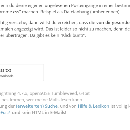
wenn du deine eigenen ungelesenen Posteingänge in einer bestimmt
hrome.css" machen. Beispiel als Dateianhang (umbenennen).
htig verstehe, dann willst du erreichen, dass die
von dir gesende
len angezeigt wird. Das ist leider so nicht zu machen, denn der B
r übertragen. Da gibt es kein "Klickibunti".
ss.txt
ownloads
Lightning 4.7.x, openSUSE Tumbleweed, 64bit
l bestimmen, wer meine Mails lesen kann.
zung der
(erweiterten) Suche
, und von
Hilfe & Lexikon
ist völlig
oFu
und kein HTML in E-Mails!