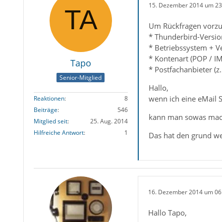
15. Dezember 2014 um 23
Um Rückfragen vorzu
* Thunderbird-Versio
* Betriebssystem + Ve
* Kontenart (POP / I
Tapo
* Postfachanbieter (
Senior-Mitglied
Hallo,
wenn ich eine eMail S
Reaktionen
8
Beiträge
546
kann man sowas mach
Mitglied seit
25. Aug. 2014
Hilfreiche Antwort
1
Das hat den grund wen
16. Dezember 2014 um 06
Hallo Tapo,