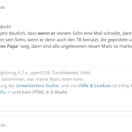
:43
 doch!
ganz deutlich, dass
wenn er
seinem Sohn eine Mail schreibt, dann
nn sein Sohn, wenn er denn auch den TB benutzt, die gepostete us
von Papa
" weg, dann sind alle ungelesenen neuen Mails so markie
Lightning 4.7.x, openSUSE Tumbleweed, 64bit
l bestimmen, wer meine Mails lesen kann.
zung der
(erweiterten) Suche
, und von
Hilfe & Lexikon
ist völlig
oFu
und kein HTML in E-Mails!
:10