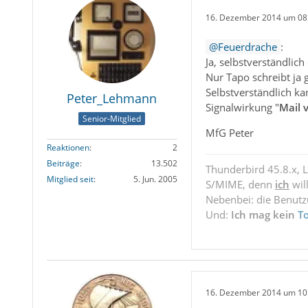
16. Dezember 2014 um 08
Feuerdrache
:
Ja, selbstverständlich
Nur Tapo schreibt ja 
Selbstverständlich ka
Peter_Lehmann
Signalwirkung "
Mail 
Senior-Mitglied
MfG Peter
Reaktionen
2
Beiträge
13.502
Thunderbird 45.8.x, 
Mitglied seit
5. Jun. 2005
S/MIME, denn
ich
wil
Nebenbei: die Benut
Und:
Ich mag kein
T
16. Dezember 2014 um 10