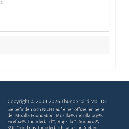
t.
Copyright © 2003-2026 Thunderbird Mail DE
Sie befinden sich NICHT auf einer offiziellen Seite
der Mozilla Foundation. Mozilla®, mozilla.org®,
Firefox®, Thunderbird™, Bugzilla™, Sunbird®,
XUL™ und das Thunderbird-Logo sind (neben