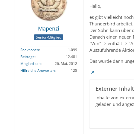
Hallo,
es gibt vielleicht no
Thunderbird arbeitet.
Mapenzi
Der Sohn kann über da
Danach einen neuen Fi
Senior-Mitglied
"Von" -> enthält -> "A
Auszuführende Aktion
Reaktionen
1.099
Beiträge
12.481
Das würde dann ungefä
Mitglied seit
26. Mai. 2012
Hilfreiche Antworten
128
Externer Inhalt
Inhalte von exter
geladen und angez