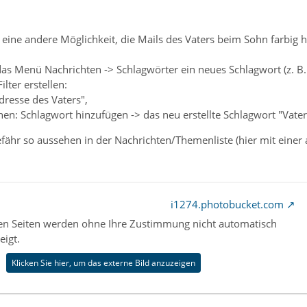
ch eine andere Möglichkeit, die Mails des Vaters beim Sohn farbig 
s Menü Nachrichten -> Schlagwörter ein neues Schlagwort (z. B. 
lter erstellen:
dresse des Vaters",
en: Schlagwort hinzufügen -> das neu erstellte Schlagwort "Vater
hr so aussehen in der Nachrichten/Themenliste (hier mit einer a
i1274.photobucket.com
nen Seiten werden ohne Ihre Zustimmung nicht automatisch
eigt.
Klicken Sie hier, um das externe Bild anzuzeigen