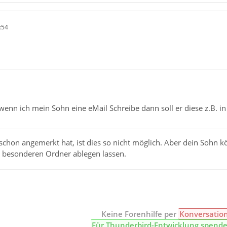
:54
enn ich mein Sohn eine eMail Schreibe dann soll er diese z.B. in
schon angemerkt hat, ist dies so nicht möglich. Aber dein Sohn kö
 besonderen Ordner ablegen lassen.
Keine Forenhilfe per
Konversatio
Für Thunderbird-Entwicklung spend