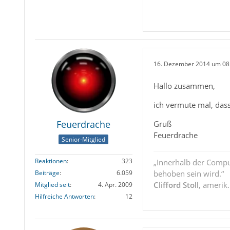
16. Dezember 2014 um 08
Hallo zusammen,
ich vermute mal, das
Feuerdrache
Gruß
Feuerdrache
Senior-Mitglied
Reaktionen
323
„Innerhalb der Compu
behoben sein wird.“
Beiträge
6.059
Clifford Stoll
, amerik
Mitglied seit
4. Apr. 2009
Hilfreiche Antworten
12