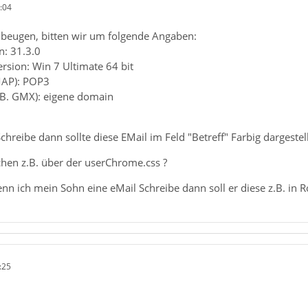
:04
beugen, bitten wir um folgende Angaben:
n: 31.3.0
rsion: Win 7 Ultimate 64 bit
MAP): POP3
z.B. GMX): eigene domain
chreibe dann sollte diese EMail im Feld "Betreff" Farbig dargeste
en z.B. über der userChrome.css ?
n ich mein Sohn eine eMail Schreibe dann soll er diese z.B. in R
:25