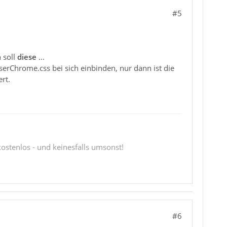
#5
 soll
diese
...
erChrome.css bei sich einbinden, nur dann ist die
rt.
 kostenlos - und keinesfalls umsonst!
#6