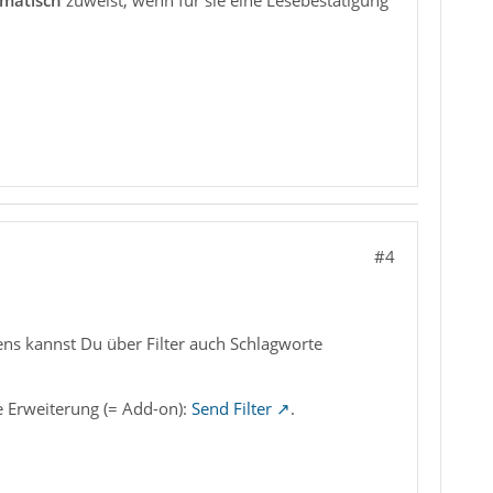
matisch
zuweist, wenn für sie eine Lesebestätigung
#4
ens kannst Du über Filter auch Schlagworte
e Erweiterung (= Add-on):
Send Filter
.