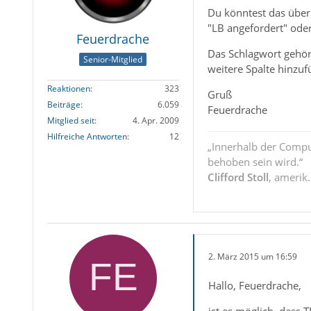
Du könntest das über 
"LB angefordert" ode
Feuerdrache
Das Schlagwort gehört
Senior-Mitglied
weitere Spalte hinzuf
Reaktionen
323
Gruß
Beiträge
6.059
Feuerdrache
Mitglied seit
4. Apr. 2009
Hilfreiche Antworten
12
„Innerhalb der Compu
behoben sein wird.“
Clifford Stoll
, amerik
2. März 2015 um 16:59
Hallo, Feuerdrache,