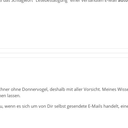
TB das Schlagwort "Lesebestätigung" einer versandten E-Mail
auto
chner ohne Donnervogel, deshalb mit aller Vorsicht. Meines Wiss
nen lassen.
u, wenn es sich um von Dir selbst gesendete E-Mails handelt, ein