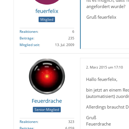
ist es möglich, dass 
angefordert wurde?
feuerfelix
Gruß feuerfelix
Mitglied
Reaktionen
6
Beiträge
235
Mitglied seit
13. Jul. 2009
2. März 2015 um 17:10
Hallo feuerfelix,
bin jetzt an einem Re
(automatisiert) zuord
Feuerdrache
Allerdings brauchst D
Senior-Mitglied
Gruß
Reaktionen
323
Feuerdrache
Beiträge
6.059