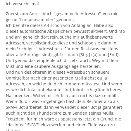
ich versuchs mal ... .
Zuerst zum Adressbuch "gesammelte Adressen", von mir
gerne "Lumpensammler" genannt.
Ich benutze dieses AB schon von Anfang an. Habe also
dieses automatische Abspeichern bewusst aktiviert. Und "ab
und an" gehe ich dort rein, suche mir aufhebenswerte
Adressen, vervollständige diese und schiebe sie dann in
mein "richtiges" Adressbuch. Für den Rest (was meistens
aber alle Einträge sind), gibt es dann [Strg]+[a] und [Entf].
Und genau das empfehle ich dir jetzt auch. Weg mit dem
Mist und eine saubere Ausgangslage herstellen.
Und nun des öfteren in dieses Adressbuch schauen!
Unmittelbar nach einer geseneten Mail siehst du ja
Adressen, an welche du dich erinnern müsstest. Und wenn
es wirklich total unbekannte sind, lohnt sich gründlicheres
Nachdenken. Wobei mir ehrlich auch nichts dazu einfällt.
Wenn du dir was eingefangen hast, dein Rechner also als
SPAM-Bot arbeitet, dann verwendet dieser Bot ja garantiert
auch nicht den Thunderbird zum Senden seines Mülls.
Trotzdem, für mich wäre es spätestens jetzt ein Grund, die
"desinfec´t"-DVD einzuwerfen und einen Tiefenscan zu
starten.