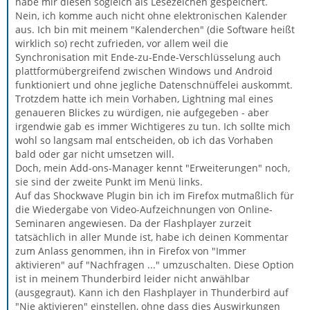
habe mir diesen sogleich als Lesezeichen gespeichert.
Nein, ich komme auch nicht ohne elektronischen Kalender
aus. Ich bin mit meinem "Kalenderchen" (die Software heißt
wirklich so) recht zufrieden, vor allem weil die
Synchronisation mit Ende-zu-Ende-Verschlüsselung auch
plattformübergreifend zwischen Windows und Android
funktioniert und ohne jegliche Datenschnüffelei auskommt.
Trotzdem hatte ich mein Vorhaben, Lightning mal eines
genaueren Blickes zu würdigen, nie aufgegeben - aber
irgendwie gab es immer Wichtigeres zu tun. Ich sollte mich
wohl so langsam mal entscheiden, ob ich das Vorhaben
bald oder gar nicht umsetzen will.
Doch, mein Add-ons-Manager kennt "Erweiterungen" noch,
sie sind der zweite Punkt im Menü links.
Auf das Shockwave Plugin bin ich im Firefox mutmaßlich für
die Wiedergabe von Video-Aufzeichnungen von Online-
Seminaren angewiesen. Da der Flashplayer zurzeit
tatsächlich in aller Munde ist, habe ich deinen Kommentar
zum Anlass genommen, ihn in Firefox von "Immer
aktivieren" auf "Nachfragen ..." umzuschalten. Diese Option
ist in meinem Thunderbird leider nicht anwählbar
(ausgegraut). Kann ich den Flashplayer in Thunderbird auf
"Nie aktivieren" einstellen, ohne dass dies Auswirkungen