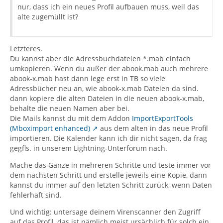
nur, dass ich ein neues Profil aufbauen muss, weil das
alte zugemüllt ist?
Letzteres.
Du kannst aber die Adressbuchdateien *.mab einfach
umkopieren. Wenn du außer der abook.mab auch mehrere
abook-x.mab hast dann lege erst in TB so viele
Adressbücher neu an, wie abook-x.mab Dateien da sind.
dann kopiere die alten Dateien in die neuen abook-x.mab,
behalte die neuen Namen aber bei.
Die Mails kannst du mit dem Addon
ImportExportTools
(Mboximport enhanced)
aus dem alten in das neue Profil
importieren. Die Kalender kann ich dir nicht sagen, da frag
gegfls. in unserem Lightning-Unterforum nach.
Mache das Ganze in mehreren Schritte und teste immer vor
dem nächsten Schritt und erstelle jeweils eine Kopie, dann
kannst du immer auf den letzten Schritt zurück, wenn Daten
fehlerhaft sind.
Und wichtig: untersage deinem Virenscanner den Zugriff
auf das Profil, das ist nämlich meist ursächlich für solch ein