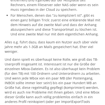
entfernen) und irgendwo auf der Festplatte des
Rechners, einem Fileserver oder NAS oder wenn es sein
muss irgendwo in der Cloud zu speichern.
Für Menschen, denen das "zu kompliziert ist", gibt es
einen ganz billigen Trick: zuerst eine erklärende Mail mit
dem Hinweis auf die zweite Mail und dass der Anhang
abzuspeichern und diese Transportmail zu löschen ist.
Und eine zweite Mail nur mit dem eigentlichen Anhang.
Alles o.g. führt dazu, dass kaum ein Nutzer auch über viele
Jahre mehr als 1-3GB an Mails gespeichert hat. Eher viel
weniger.
Und dann spielt es überhaupt keine Rolle, wie groß das TB-
Userprofil insgesamt ist. Interessant ist nur die Größe der
einzelnen Mbox-Dateien. Es ist also überhaupt kein Problem
(für den TB) mit 100 Ordnern und Unterordnern zu arbeiten.
Und wenn jede Mbox von ein paar MB (der Posteingang,
INBOX sollte immer leer sein!) bis ein paar Hundert MB an
Größe hat, diese regelmäßig gepflegt (komprimiert) werden,
wird es auch nie Probleme mit ihnen geben. Und eine Mbox
dieser Größe kann auch völlig problemlos einfach in ein
anderes Profil reinkopiert (oder per ImportExportTools