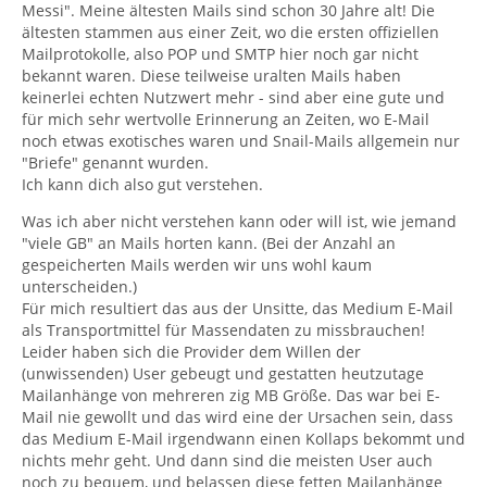
Messi". Meine ältesten Mails sind schon 30 Jahre alt! Die
ältesten stammen aus einer Zeit, wo die ersten offiziellen
Mailprotokolle, also POP und SMTP hier noch gar nicht
bekannt waren. Diese teilweise uralten Mails haben
keinerlei echten Nutzwert mehr - sind aber eine gute und
für mich sehr wertvolle Erinnerung an Zeiten, wo E-Mail
noch etwas exotisches waren und Snail-Mails allgemein nur
"Briefe" genannt wurden.
Ich kann dich also gut verstehen.
Was ich aber nicht verstehen kann oder will ist, wie jemand
"viele GB" an Mails horten kann. (Bei der Anzahl an
gespeicherten Mails werden wir uns wohl kaum
unterscheiden.)
Für mich resultiert das aus der Unsitte, das Medium E-Mail
als Transportmittel für Massendaten zu missbrauchen!
Leider haben sich die Provider dem Willen der
(unwissenden) User gebeugt und gestatten heutzutage
Mailanhänge von mehreren zig MB Größe. Das war bei E-
Mail nie gewollt und das wird eine der Ursachen sein, dass
das Medium E-Mail irgendwann einen Kollaps bekommt und
nichts mehr geht. Und dann sind die meisten User auch
noch zu bequem, und belassen diese fetten Mailanhänge