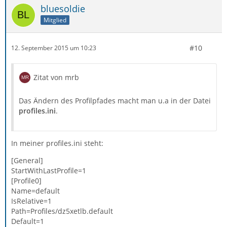
bluesoldie
Mitglied
#10
12. September 2015 um 10:23
Zitat von mrb
Das Ändern des Profilpfades macht man u.a in der Datei
profiles.ini
.
In meiner profiles.ini steht:
[General]
StartWithLastProfile=1
[Profile0]
Name=default
IsRelative=1
Path=Profiles/dz5xetlb.default
Default=1