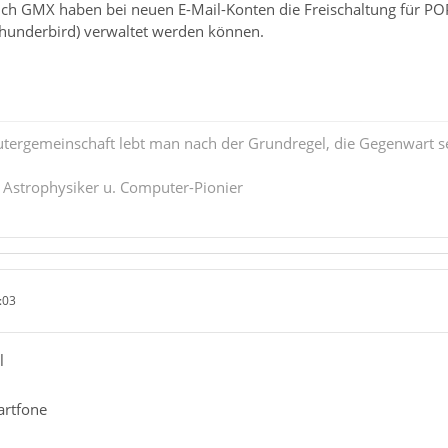
h GMX haben bei neuen E-Mail-Konten die Freischaltung für POP3
 Thunderbird) verwaltet werden können.
tergemeinschaft lebt man nach der Grundregel, die Gegenwart se
. Astrophysiker u. Computer-Pionier
:03
l
artfone