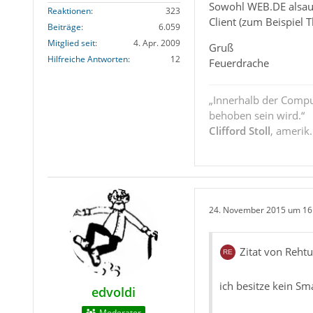
Sowohl WEB.DE alsauc
Reaktionen
323
Client (zum Beispiel
Beiträge
6.059
Mitglied seit
4. Apr. 2009
Gruß
Hilfreiche Antworten
12
Feuerdrache
„Innerhalb der Compu
behoben sein wird.“
Clifford Stoll
, amerik
24. November 2015 um 16
Zitat von Rehtu
ich besitze kein Sm
edvoldi
Moderator