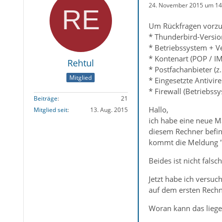
24. November 2015 um 14
Um Rückfragen vorzu
* Thunderbird-Versio
* Betriebssystem + V
* Kontenart (POP / I
Rehtul
* Postfachanbieter (
Mitglied
* Eingesetzte Antivir
* Firewall (Betriebss
Beiträge
21
Hallo,
Mitglied seit
13. Aug. 2015
ich habe eine neue M
diesem Rechner befind
kommt die Meldung "K
Beides ist nicht fals
Jetzt habe ich versuc
auf dem ersten Rechn
Woran kann das liege