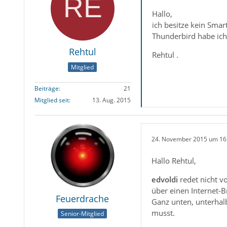
Hallo,
ich besitze kein Smar
Thunderbird habe ich
Rehtul
Rehtul .
Mitglied
Beiträge
21
Mitglied seit
13. Aug. 2015
24. November 2015 um 16
Hallo Rehtul,
edvoldi
redet nicht v
über einen Internet-B
Feuerdrache
Ganz unten, unterhal
musst.
Senior-Mitglied