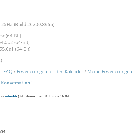
25H2 (Build 26200.8655)
r (64-Bit)
4.0b2 (64-Bit)
55.0a1 (64-Bit)
)
r:
FAQ
/
Erweiterungen für den Kalender
/
Meine Erweiterungen
 Konversation!
von
edvoldi
(
24. November 2015 um 16:04
)
:54