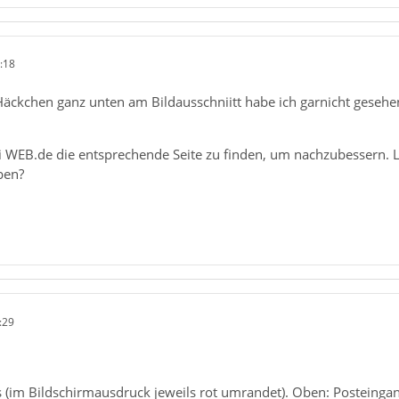
:18
Häckchen ganz unten am Bildausschniitt habe ich garnicht geseh
i WEB.de die entsprechende Seite zu finden, um nachzubessern. Le
ben?
:29
s (im Bildschirmausdruck jeweils rot umrandet). Oben: Posteingang