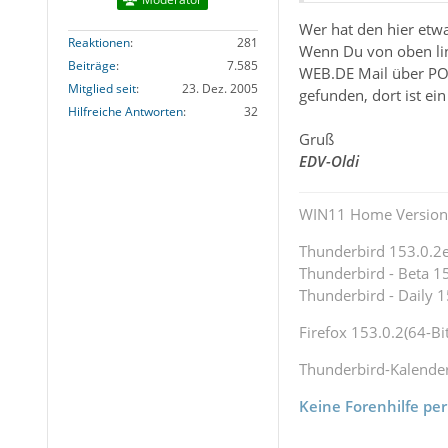
Wer hat den hier etw
Reaktionen
281
Wenn Du von oben link
Beiträge
7.585
WEB.DE Mail über P
Mitglied seit
23. Dez. 2005
gefunden, dort ist ei
Hilfreiche Antworten
32
Gruß
EDV-Oldi
WIN11 Home Version 
Thunderbird 153.0.2es
Thunderbird - Beta 15
Thunderbird - Daily 1
Firefox 153.0.2(64-Bit
Thunderbird-Kalende
Keine Forenhilfe per