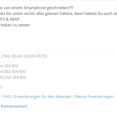
as von einem Smartphone geschrieben???
s bis unten rechts alles gelesen hättest, dann hättest Du auch d
OP3 & IMAP
n Haken zu setzen
25H2 (Build 26200.8655)
r (64-Bit)
4.0b2 (64-Bit)
55.0a1 (64-Bit)
)
r:
FAQ
/
Erweiterungen für den Kalender
/
Meine Erweiterungen
 Konversation!