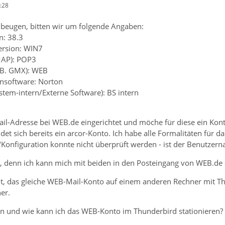
:28
beugen, bitten wir um folgende Angaben:
n: 38.3
ersion: WIN7
MAP): POP3
z.B. GMX): WEB
ensoftware: Norton
ystem-intern/Externe Software): BS intern
ail-Adresse bei WEB.de eingerichtet und möche für diese ein Kon
et sich bereits ein arcor-Konto. Ich habe alle Formalitäten für das
onfiguration konnte nicht überprüft werden - ist der Benutzern
ch, denn ich kann mich mit beiden in den Posteingang von WEB.de 
ht, das gleiche WEB-Mail-Konto auf einem anderen Rechner mit Th
er.
n und wie kann ich das WEB-Konto im Thunderbird stationieren?