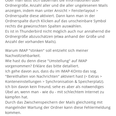
Oder man lässt sich dauerhaft die Informationen über
Ordnergröße, Anzahl aller und die aller ungelesenen Mails
anzeigen, indem man unter Ansicht > Fensterlayout >
Ordnerspalte diese aktiviert. Dann kann man in der
Ordnerspalte durch Klicken auf das unscheinbare Symbol
rechts die gewünschten Spalten auswählen.
Es ist in Thunderbird nicht möglich auch nur annähernd die
Ordnergröße abzuschätzen (etwa anhand der Größe und
Anzahl der vorhanden Mails).
Warum IMAP "stinken" soll entzieht sich meiner
Nachvollziehbarkeit.
Wie hast du denn diese "Umstellung" auf IMAP
vorgenommen? Erkläre das bitte detalliert.
Ich gehe davon aus, dass du im IMAP-KOnto das sog.
"Bereithalten von Nachrichten" aktiviert hast (> Extras >
Konteneinstellungen > Synchronisation & Speicherplatz).
Ich bin davon kein Freund, sehe es aber als notwendiges
Übel an, wenn man - wie du - mit schlechtem Internet zu
kämpfen hat.
Durch das Zwischenspeichern der Mails gleichzeitig mit
mangelnder Wartung der Ordner kann diese Fehlermeldung
kommen.