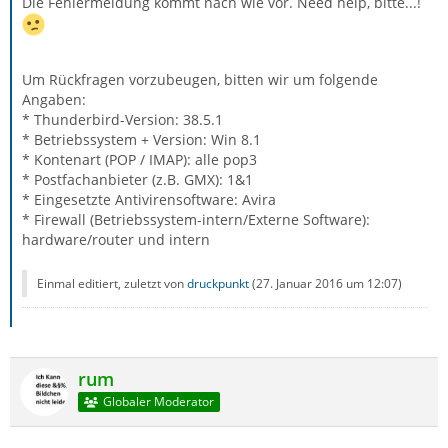
Die Fehlermeldung kommt nach wie vor. Need help, bitte...!
Um Rückfragen vorzubeugen, bitten wir um folgende
Angaben:
* Thunderbird-Version: 38.5.1
* Betriebssystem + Version: Win 8.1
* Kontenart (POP / IMAP): alle pop3
* Postfachanbieter (z.B. GMX): 1&1
* Eingesetzte Antivirensoftware: Avira
* Firewall (Betriebssystem-intern/Externe Software):
hardware/router und intern
Einmal editiert, zuletzt von
druckpunkt
(
27. Januar 2016 um 12:07
)
rum
Globaler Moderator