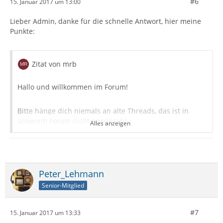
#6
15. Januar 2017 um 13:00
Lieber Admin, danke für die schnelle Antwort, hier meine
Punkte:
Zitat von mrb
Hallo und willkommen im Forum!
Bitte hänge dich niemals an alte Threads, das ist in
unserem Forum nicht erwünscht.
Alles anzeigen
pardon, war mich nicht klar, dass das schon "alt" ist
Peter_Lehmann
Senior-Mitglied
"Speicherplatz" bezieht sich bei Thunderbird nicht auf
die Festplatte sondern auf die Datenbank (Mbox).
#7
15. Januar 2017 um 13:33