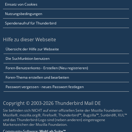
Einsatz von Cookies
Nutzungsbedingungen
Spendenaufruf für Thunderbird
Hilfe zu dieser Webseite
Übersicht der Hilfe zur Webseite
Die Suchfunktion benutzen
Foren-Benutzerkonto - Erstellen (Neu registrieren)
Foren-Thema erstellen und bearbeiten
Passwort vergessen - neues Passwort festlegen
Copyright © 2003-2026 Thunderbird Mail DE
Sie befinden sich NICHT auf einer offiziellen Seite der Mozilla Foundation.
Mozilla®, mozilla.org®, Firefox®, Thunderbird™, Bugzilla™, Sunbird®, XUL™
und das Thunderbird-Logo sind (neben anderen) eingetragene
Markenzeichen der Mozilla Foundation.
Community-Software:
WoltLab Suite™