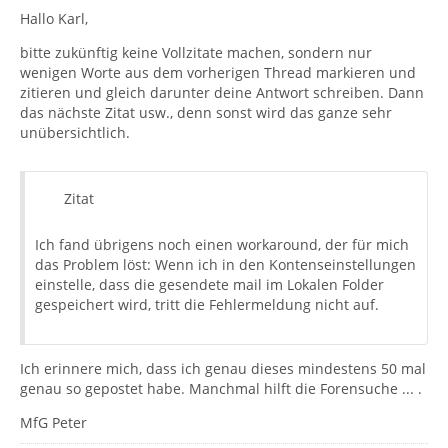
Kommt die Meldung bei Empfang, kontrolliert man die
Hallo Karl,
Größe des Posteingangs, passiert es beim Senden die
Ordner "gesendet":
bitte zukünftig keine Vollzitate machen, sondern nur
wenigen Worte aus dem vorherigen Thread markieren und
zitieren und gleich darunter deine Antwort schreiben. Dann
Überprüfe die Größe des Posteingangs auf dem
das nächste Zitat usw., denn sonst wird das ganze sehr
Datenträger:
unübersichtlich.
Rechtsklick auf den Ordner, dann > Eigenschaften >
Allgemein > "Größe auf Datenträger"
Dort kann man ablesen, wie groß der Ordner ist mit wie
vielen Mails. Die Anzahl der Mails ist aber in diesem Fall
Zitat
uninteressant.
Oder man lässt sich dauerhaft die Informationen über
Ordnergröße, Anzahl aller und die aller ungelesenen
Ich fand übrigens noch einen workaround, der für mich
Mails anzeigen, indem man unter Ansicht >
das Problem löst: Wenn ich in den Kontenseinstellungen
Fensterlayout > Ordnerspalte diese aktiviert. Dann kann
einstelle, dass die gesendete mail im Lokalen Folder
man in der Ordnerspalte durch Klicken auf das
gespeichert wird, tritt die Fehlermeldung nicht auf.
unscheinbare Symbol rechts die gewünschten Spalten
auswählen.
Der Fehler tritt beim Senden auf, auch bei völlig neu
Es ist in Thunderbird nicht möglich auch nur annähernd
Ich erinnere mich, dass ich genau dieses mindestens 50 mal
eingerichtetem Konto, wenn die Grösse von "Gesendet"
die Ordnergröße abzuschätzen (etwa anhand der Größe
genau so gepostet habe. Manchmal hilft die Forensuche ... .
mininal (genauer: 0kB) ist. Es scheint also kein reales
und Anzahl der vorhanden Mails).
Speicherproblem zu sein.
MfG Peter