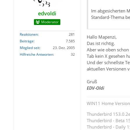
Im abgesicherten M
edvoldi
Standard-Thema be
Moderator
Reaktionen
281
Hallo Mapenzi,
Beiträge
7.585
Das ist richtig.
Mitglied seit
23. Dez. 2005
Aber wie oben schon
Hilfreiche Antworten
32
Tab kein X gesehen hat
Und der schnellste T
aktuellen Versionen 
Gruß
EDV-Oldi
WIN11 Home Version 
Thunderbird 153.0.2es
Thunderbird - Beta 15
Thunderbird - Daily 1