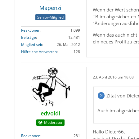
Mapenzi
Wenn der Wert schon a
TB im abgesicherten 
Senior-Mitglied
"Änderungen ausführen
Reaktionen
1.099
Wenn das auch nicht h
Beiträge
12.481
ein neues Profil zu ers
Mitglied seit
26. Mai. 2012
Hilfreiche Antworten
128
23. April 2016 um 18:08
Zitat von Diete
Auch im abgesicher
edvoldi
Moderator
Hallo Dieter66,
Reaktionen
281
wie hast Du das festge