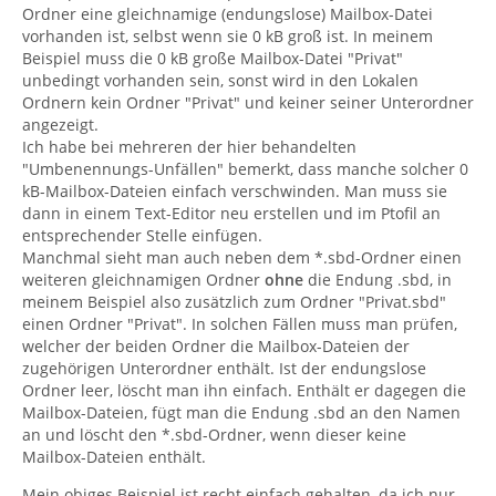
Ordner eine gleichnamige (endungslose) Mailbox-Datei
vorhanden ist, selbst wenn sie 0 kB groß ist. In meinem
Beispiel muss die 0 kB große Mailbox-Datei "Privat"
unbedingt vorhanden sein, sonst wird in den Lokalen
Ordnern kein Ordner "Privat" und keiner seiner Unterordner
angezeigt.
Ich habe bei mehreren der hier behandelten
"Umbenennungs-Unfällen" bemerkt, dass manche solcher 0
kB-Mailbox-Dateien einfach verschwinden. Man muss sie
dann in einem Text-Editor neu erstellen und im Ptofil an
entsprechender Stelle einfügen.
Manchmal sieht man auch neben dem *.sbd-Ordner einen
weiteren gleichnamigen Ordner
ohne
die Endung .sbd, in
meinem Beispiel also zusätzlich zum Ordner "Privat.sbd"
einen Ordner "Privat". In solchen Fällen muss man prüfen,
welcher der beiden Ordner die Mailbox-Dateien der
zugehörigen Unterordner enthält. Ist der endungslose
Ordner leer, löscht man ihn einfach. Enthält er dagegen die
Mailbox-Dateien, fügt man die Endung .sbd an den Namen
an und löscht den *.sbd-Ordner, wenn dieser keine
Mailbox-Dateien enthält.
Mein obiges Beispiel ist recht einfach gehalten, da ich nur