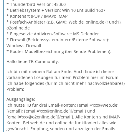
* Thunderbird-Version: 45.8.0
* Betriebssystem + Version: Win 10 Ent Build 1607
* Kontenart (POP / IMAP): IMAP
* Postfach-Anbieter (z.B. GMX): Web.de, online.de (1und1),
o2online.de
* Eingesetzte Antiviren-Software: MS Defender
* Firewall (Betriebssystem-intern/Externe Software):
Windows-Firewall
* Router-Modellbezeichnung (bei Sende-Problemen):
Hallo liebe TB-Community,
ich bin mit meinem Rat am Ende. Auch finde ich keine
vorhandenen Lösungen für mein Problem hier im Forum.
Ich habe folgendes (für mich nicht mehr nachvollziehbares)
Problem:
Ausgangslage:
Ich nutze TB für drei Email-Konten: [email='xxx@web.de']
[/email]; [email='xxx@online.de'][/email] und
[email='xxx@o2online.de'][/email]. Alle Konten sind IMAP-
Konten. Bei web.de und online.de funktioniert alles wie
gewünscht. Empfang, senden und anzeigen der Emails.