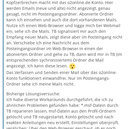
Kopfzerbrechen macht mit das o2online.de-Konto. Hier
werden Emails (neue und alte) nicht angezeigt, genau
gesagt, nicht im Posteingangsordner. Abonierte Ordner
kann ich einsehen und auch die dort vorhandenen Mails.
Nutze ich einen Web-Browser und logge mich bei Webmail
ein, sehe ich die Mails. TB signalisiert mir auch den
Empfang neuer Mails, zeigt diese aber im Posteingang nicht
an. Verschiebe ich eine Nachricht aus dem
Posteingangsordner im Web-Browser in einen der
abonierten Ordner und gehe zu TB, dann wird mir in TB (im
entsprechenden sychronisiertem) Ordner die Mail
angezeigt. Ich kann diese lesen.
Das Verfassen und Senden einer Mail über das o2online-
Konto funktioniert einwandfrei. Nur im Posteingangs-
Ordner sehe ich meine Mails nicht.
Bisherige Lösungsversuche:
Ich habe diverse Workarounds durchgeführt, die ich zu
ähnlichen Problemen gefunden habe: *.msf-Datein durch
TB reparieren lassen, msf-Datein aus den Profil-Ordnern
gelöscht und TB neugestartet, Konto gelöscht und nach
exakten Anleitungen neu erstellt, Einstellungen überprüft,
verglichen; Über den Web-Browser geschaut, ob es noch