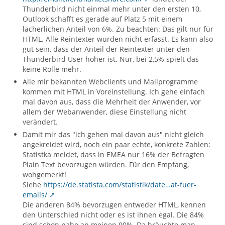
Thunderbird nicht einmal mehr unter den ersten 10,
Outlook schafft es gerade auf Platz 5 mit einem
lächerlichen Anteil von 6%. Zu beachten: Das gilt nur für
HTML. Alle Reintexter wurden nicht erfasst. Es kann also
gut sein, dass der Anteil der Reintexter unter den
Thunderbird User höher ist. Nur, bei 2,5% spielt das
keine Rolle mehr.
Alle mir bekannten Webclients und Mailprogramme
kommen mit HTML in Voreinstellung. Ich gehe einfach
mal davon aus, dass die Mehrheit der Anwender, vor
allem der Webanwender, diese Einstellung nicht
verändert.
Damit mir das "ich gehen mal davon aus" nicht gleich
angekreidet wird, noch ein paar echte, konkrete Zahlen:
Statistka meldet, dass in EMEA nur 16% der Befragten
Plain Text bevorzugen würden. Für den Empfang,
wohgemerkt!
Siehe
https://de.statista.com/statistik/date…at-fuer-
emails/
Die anderen 84% bevorzugen entweder HTML, kennen
den Unterschied nicht oder es ist ihnen egal. Die 84%
sind schon nahe an meinen 90%. Da bräuchte man