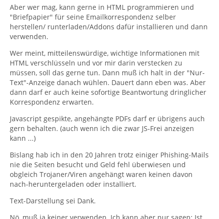
Aber wer mag, kann gerne in HTML programmieren und
"Briefpapier" für seine Emailkorrespondenz selber
herstellen/ runterladen/Addons dafür installieren und dann
verwenden.
Wer meint, mitteilenswürdige, wichtige Informationen mit
HTML verschlüsseln und vor mir darin verstecken zu
müssen, soll das gerne tun. Dann muß ich halt in der "Nur-
Text"-Anzeige danach wühlen. Dauert dann eben was. Aber
dann darf er auch keine sofortige Beantwortung dringlicher
Korrespondenz erwarten.
Javascript gespikte, angehängte PDFs darf er übrigens auch
gern behalten. (auch wenn ich die zwar JS-Frei anzeigen
kann ...)
Bislang hab ich in den 20 Jahren trotz einiger Phishing-Mails
nie die Seiten besucht und Geld fehl überwiesen und
obgleich Trojaner/Viren angehängt waren keinen davon
nach-heruntergeladen oder installiert.
Text-Darstellung sei Dank.
Nö, muß ja keiner verwenden. Ich kann aber nur sagen: Ist