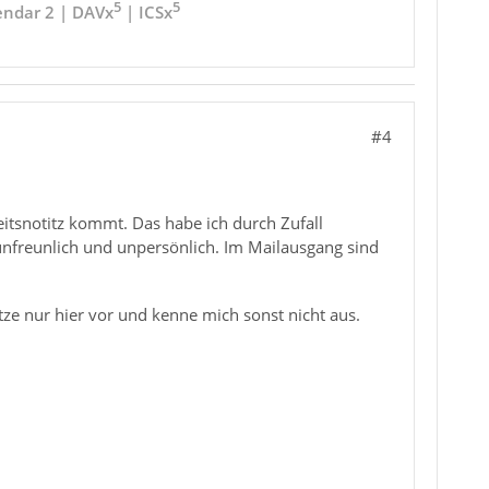
5
5
endar 2 | DAVx
| ICSx
#4
eitsnotitz kommt. Das habe ich durch Zufall
nfreunlich und unpersönlich. Im Mailausgang sind
tze nur hier vor und kenne mich sonst nicht aus.