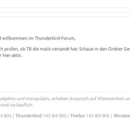
7
d willkommen im Thunderbird-Forum,
h prüfen, ob TB die mails versandt hat: Schaue in den Ordner Gese
 hier aktiv.
subjektiv und manipulativ, erheben Anspruch auf Allwissenheit 
ind sie käuflich.
 Bit) |
Thunderbird
143 (64 Bit) |
Firefox
143 (64 Bit) |
Window