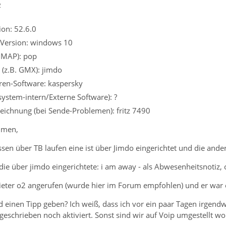
2
on: 52.6.0
 Version: windows 10
 IMAP): pop
 (z.B. GMX): jimdo
iren-Software: kaspersky
system-intern/Externe Software): ?
eichnung (bei Sende-Problemen): fritz 7490
mmen,
sen über TB laufen eine ist über Jimdo eingerichtet und die ander
 die über jimdo eingerichtete: i am away - als Abwesenheitsnotiz,
eter o2 angerufen (wurde hier im Forum empfohlen) und er war es
 einen Tipp geben? Ich weiß, dass ich vor ein paar Tagen irgendw
eschrieben noch aktiviert. Sonst sind wir auf Voip umgestellt wor