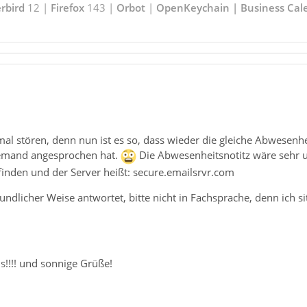
rbird
12 |
Firefox
143 |
Orbot
|
OpenKeychain | Business Cal
al stören, denn nun ist es so, dass wieder die gleiche Abwesenh
jemand angesprochen hat.
Die Abwesenheitsnotitz wäre sehr u
 finden und der Server heißt: secure.emailsrvr.com
dlicher Weise antwortet, bitte nicht in Fachsprache, denn ich si
s!!!! und sonnige Grüße!