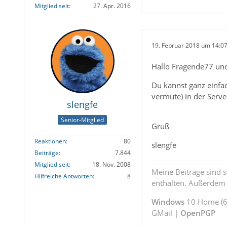
Mitglied seit
27. Apr. 2016
19. Februar 2018 um 14:0
Hallo Fragende77 un
Du kannst ganz einfac
vermute) in der Server
slengfe
Senior-Mitglied
Gruß
Reaktionen
80
slengfe
Beiträge
7.844
Mitglied seit
18. Nov. 2008
Meine Beiträge sind 
Hilfreiche Antworten
8
enthalten. Außerdem s
Windows
10 Home (64
GMail |
OpenPGP