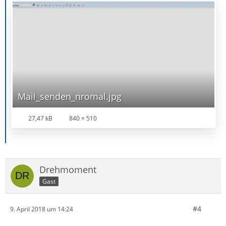
Mail_senden_nromal.jpg
27,47 kB
840 × 510
Drehmoment
Gast
#4
9. April 2018 um 14:24