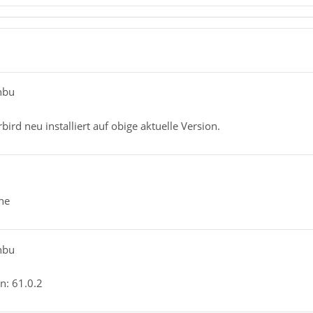
hbu
rd neu installiert auf obige aktuelle Version.
ne
hbu
n: 61.0.2