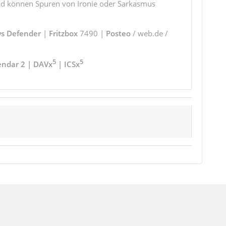
und können Spuren von Ironie oder Sarkasmus
s Defender
|
Fritzbox
7490 |
Posteo
/ web.de /
5
5
endar 2 | DAVx
| ICSx