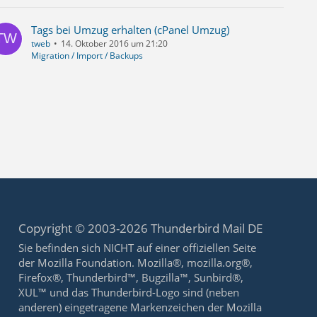
Tags bei Umzug erhalten (cPanel Umzug)
tweb
14. Oktober 2016 um 21:20
Migration / Import / Backups
Copyright © 2003-2026 Thunderbird Mail DE
Sie befinden sich NICHT auf einer offiziellen Seite
der Mozilla Foundation. Mozilla®, mozilla.org®,
Firefox®, Thunderbird™, Bugzilla™, Sunbird®,
XUL™ und das Thunderbird-Logo sind (neben
anderen) eingetragene Markenzeichen der Mozilla