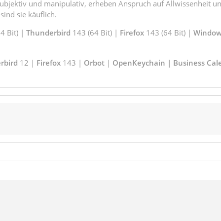
subjektiv und manipulativ, erheben Anspruch auf Allwissenheit 
ind sie käuflich.
 Bit) |
Thunderbird
143 (64 Bit) |
Firefox
143 (64 Bit) |
Window
rbird
12 |
Firefox
143 |
Orbot
|
OpenKeychain | Business Cal