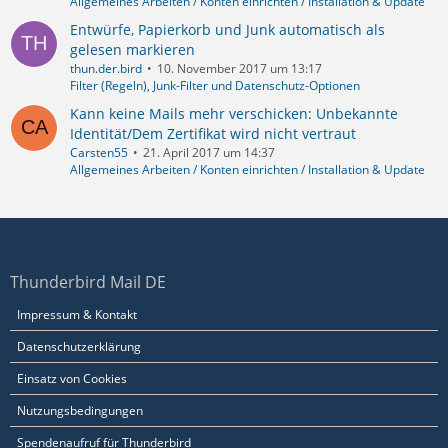
Allgemeines Arbeiten / Konten einrichten / Installation & Update
Entwürfe, Papierkorb und Junk automatisch als
gelesen markieren
thun.der.bird
10. November 2017 um 13:17
Filter (Regeln), Junk-Filter und Datenschutz-Optionen
Kann keine Mails mehr verschicken: Unbekannte
Identität/Dem Zertifikat wird nicht vertraut
Carsten55
21. April 2017 um 14:37
Allgemeines Arbeiten / Konten einrichten / Installation & Update
Thunderbird Mail DE
Impressum & Kontakt
Datenschutzerklärung
Einsatz von Cookies
Nutzungsbedingungen
Spendenaufruf für Thunderbird