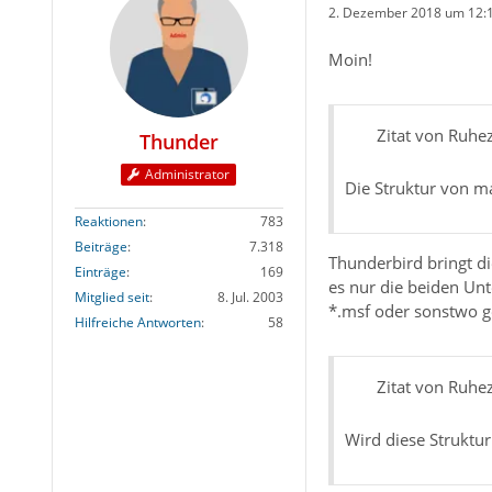
2. Dezember 2018 um 12:
Moin!
Zitat von Ruhe
Thunder
Administrator
Die Struktur von ma
Reaktionen
783
Beiträge
7.318
Thunderbird bringt di
Einträge
169
es nur die beiden Un
Mitglied seit
8. Jul. 2003
*.msf oder sonstwo g
Hilfreiche Antworten
58
Zitat von Ruhe
Wird diese Struktu