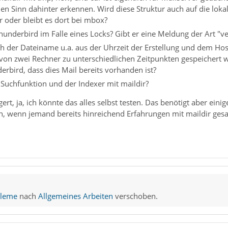
nen Sinn dahinter erkennen. Wird diese Struktur auch auf die lok
r oder bleibt es dort bei mbox?
hunderbird im Falle eines Locks? Gibt er eine Meldung der Art "v
sich der Dateiname u.a. aus der Uhrzeit der Erstellung und dem 
von zwei Rechner zu unterschiedlichen Zeitpunkten gespeichert 
erbird, dass dies Mail bereits vorhanden ist?
 Suchfunktion und der Indexer mit maildir?
rt, ja, ich könnte das alles selbst testen. Das benötigt aber einig
n, wenn jemand bereits hinreichend Erfahrungen mit maildir ges
bleme
nach
Allgemeines Arbeiten
verschoben.