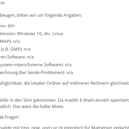
:08
beugen, bitten wir um folgende Angaben:
ion: 60+
Version: Windows 10, div. Linux
IMAP): n/a
 (z.B. GMX): n/a
ren-Software: n/a
system-intern/Externe Software): n/a
eichnung (bei Sende-Problemen): n/a
Möglichkeit, die lokalen Ordner auf mehreren Rechnern gleichzei
ildir in den Sinn gekommen. Da maildir E-Mails einzeln speichert,
tlich. Das wäre die halbe Miete.
de Fragen:
maildir mit tmp, new, und cur ist eigentlich für Mailserver gedac