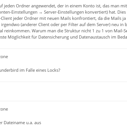
uf jeden Ordner angewendet, der in einem Konto ist, das man mit
nten-Einstellungen → Server-Einstellungen konvertiert) hat. Dies gi
lient jeder Ordner mit neuen Mails konfrontiert, da die Mails j
 irgendwo (anderer Client oder per Filter auf dem Server) neu in
al reinkommen. Warum man die Struktur nicht 1 zu 1 von Mail-Se
este Möglichkeit für Datensicherung und Datenaustausch im Bedar
zone
underbird im Falle eines Locks?
zone
der Dateiname u.a. aus