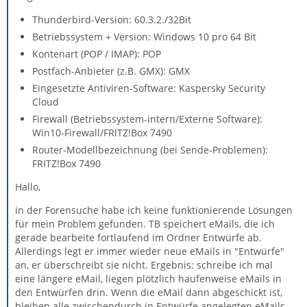
Thunderbird-Version: 60.3.2./32Bit
Betriebssystem + Version: Windows 10 pro 64 Bit
Kontenart (POP / IMAP): POP
Postfach-Anbieter (z.B. GMX): GMX
Eingesetzte Antiviren-Software: Kaspersky Security
Cloud
Firewall (Betriebssystem-intern/Externe Software):
Win10-Firewall/FRITZ!Box 7490
Router-Modellbezeichnung (bei Sende-Problemen):
FRITZ!Box 7490
Hallo,
in der Forensuche habe ich keine funktionierende Lösungen
für mein Problem gefunden. TB speichert eMails, die ich
gerade bearbeite fortlaufend im Ordner Entwürfe ab.
Allerdings legt er immer wieder neue eMails in "Entwürfe"
an, er überschreibt sie nicht. Ergebnis: schreibe ich mal
eine längere eMail, liegen plötzlich haufenweise eMails in
den Entwürfen drin. Wenn die eMail dann abgeschickt ist,
bleiben alle zwischendurch in Entwürfe angelegten eMails