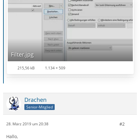
Filter.jpg
215,56 kB
1.134 × 509
Drachen
Senior-Mitglied
#2
28. März 2019 um 20:38
Hallo,