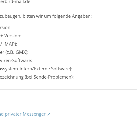
derbird-mail.de
zubeugen, bitten wir um folgende Angaben:
rsion:
+ Version:
/ IMAP):
er (z.B. GMX):
iviren-Software:
ebssystem-intern/Externe Software):
ezeichnung (bei Sende-Problemen):
nd privater Messenger