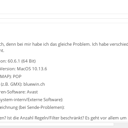
ch, denn bei mir habe ich das gleiche Problem. Ich habe verschie
ht.
n: 60.6.1 (64 Bit)
 Version: MacOS 10.13.6
 IMAP): POP
 (z.B. GMX): bluewin.ch
iren-Software: Avast
ssystem-intern/Externe Software):
eichnung (bei Sende-Problemen):
n? Ist die Anzahl Regeln/Filter beschränkt? Es geht vor allem u