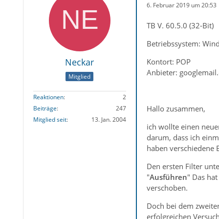
6. Februar 2019 um 20:53
TB V. 60.5.0 (32-Bit)
Betriebssystem: Win
Neckar
Kontort: POP
Anbieter: googlemail
Mitglied
Reaktionen
2
Hallo zusammen,
Beiträge
247
Mitglied seit
13. Jan. 2004
ich wollte einen neue
darum, dass ich einm
haben verschiedene E
Den ersten Filter unte
"
Ausführen
" Das ha
verschoben.
Doch bei dem zweiten 
erfolgreichen Versuch