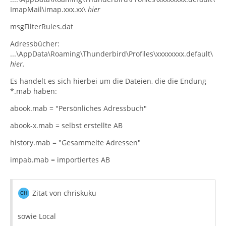
ImapMail\imap.xxx.xx\
hier
msgFilterRules.dat
Adressbücher:
...\AppData\Roaming\Thunderbird\Profiles\xxxxxxxx.default\
hier.
Es handelt es sich hierbei um die Dateien, die die Endung
*.mab haben:
abook.mab = "Persönliches Adressbuch"
abook-x.mab = selbst erstellte AB
history.mab = "Gesammelte Adressen"
impab.mab = importiertes AB
Zitat von chriskuku
sowie Local