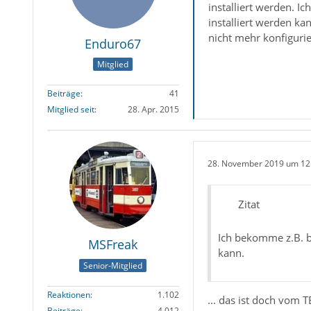
installiert werden. I
installiert werden ka
nicht mehr konfigurie
Enduro67
Mitglied
Beiträge
41
Mitglied seit
28. Apr. 2015
28. November 2019 um 12
Zitat
Ich bekomme z.B. be
MSFreak
kann.
Senior-Mitglied
Reaktionen
1.102
... das ist doch vom
Beiträge
4.012