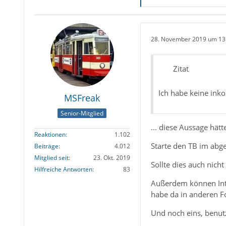
28. November 2019 um 13
Zitat
Ich habe keine ink
MSFreak
Senior-Mitglied
... diese Aussage hät
Reaktionen
1.102
Starte den TB im abg
Beiträge
4.012
Mitglied seit
23. Okt. 2019
Sollte dies auch nicht
Hilfreiche Antworten
83
Außerdem können Inte
habe da in anderen F
Und noch eins, benut