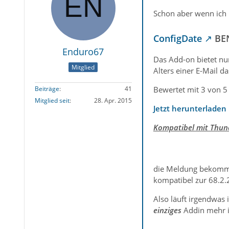
Schon aber wenn ich 
ConfigDate
BE
Enduro67
Das Add-on bietet nur
Mitglied
Alters einer E-Mail d
Beiträge
41
Bewertet mit 3 von 5
Mitglied seit
28. Apr. 2015
Jetzt herunterladen
Kompatibel mit Thund
die Meldung bekomme,
kompatibel zur 68.2.2
Also läuft irgendwas
einziges
Addin mehr in