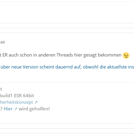
:49
t ER auch schon in anderen Threads hier gesagt bekommen
er neue Version scheint dauernd auf, obwohl die aktuellste insta
t
build1 ESR 64bit
herheitskonzept
x?
Hier
wird geholfen!