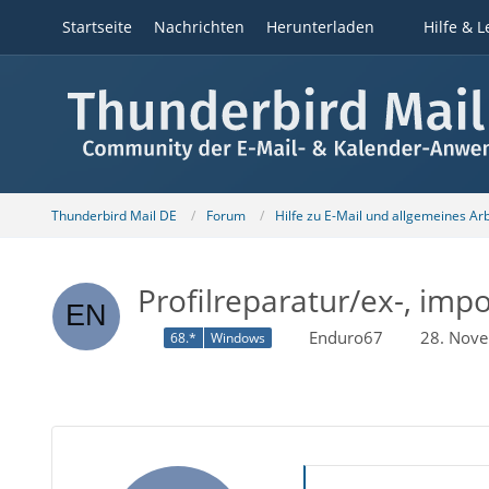
Startseite
Nachrichten
Herunterladen
Hilfe & L
Thunderbird Mail DE
Forum
Hilfe zu E-Mail und allgemeines Ar
Profilreparatur/ex-, imp
Enduro67
28. Nov
68.*
Windows