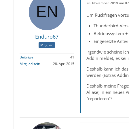
28. November 2019 um 07
Um Rückfragen vorzu
Thunderbird-Versi
Betriebssystem +
Enduro67
Eingesetzte Antiv
Mitglied
Irgendwie scheine ich
Beiträge
41
Addin meldet, es sei
Mitglied seit
28. Apr. 2015
Deshalb kann ich das 
werden (Extras Addin
Deshalb meine Frage:
Aliase) in ein neues 
"reparieren"?