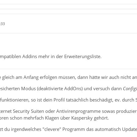
:33
ompatiblen Addins mehr in der Erweiterungsliste.
te gleich am Anfang erfolgen müssen, dann hätte wir auch nicht a
esicherten Modus (deaktivierte AddOns) und versuch dann
Config
 funktionieren, so ist dein Profil tatsächlich beschädigt, ev. durch 
rnet Security Suiten oder Antivirenprogramme sowas produziere
oren schon mehrfach Klagen über Kaspersky gehört.
zt du irgendwelches "clevere" Programm das automatisch Update