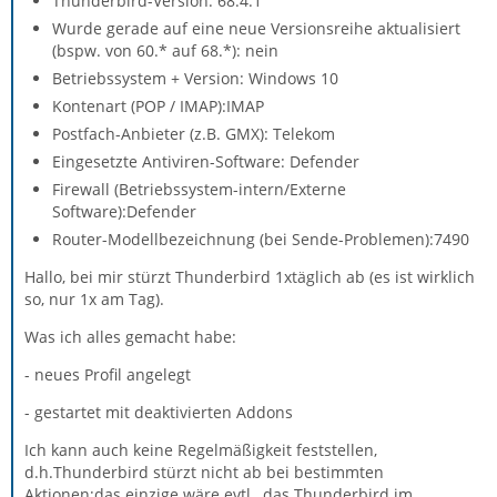
Thunderbird-Version: 68.4.1
Wurde gerade auf eine neue Versionsreihe aktualisiert
(bspw. von 60.* auf 68.*): nein
Betriebssystem + Version: Windows 10
Kontenart (POP / IMAP):IMAP
Postfach-Anbieter (z.B. GMX): Telekom
Eingesetzte Antiviren-Software: Defender
Firewall (Betriebssystem-intern/Externe
Software):Defender
Router-Modellbezeichnung (bei Sende-Problemen):7490
Hallo, bei mir stürzt Thunderbird 1xtäglich ab (es ist wirklich
so, nur 1x am Tag).
Was ich alles gemacht habe:
- neues Profil angelegt
- gestartet mit deaktivierten Addons
Ich kann auch keine Regelmäßigkeit feststellen,
d.h.Thunderbird stürzt nicht ab bei bestimmten
Aktionen;das einzige wäre evtl., das Thunderbird im