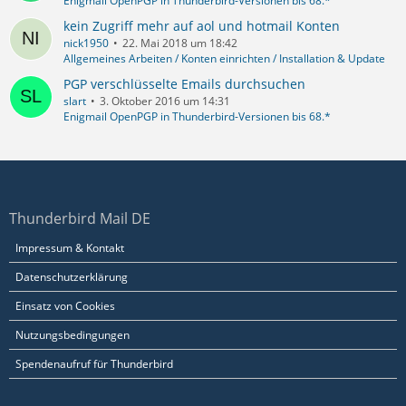
Enigmail OpenPGP in Thunderbird-Versionen bis 68.*
kein Zugriff mehr auf aol und hotmail Konten
nick1950
22. Mai 2018 um 18:42
Allgemeines Arbeiten / Konten einrichten / Installation & Update
PGP verschlüsselte Emails durchsuchen
slart
3. Oktober 2016 um 14:31
Enigmail OpenPGP in Thunderbird-Versionen bis 68.*
Thunderbird Mail DE
Impressum & Kontakt
Datenschutzerklärung
Einsatz von Cookies
Nutzungsbedingungen
Spendenaufruf für Thunderbird