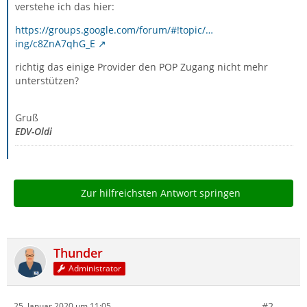
verstehe ich das hier:
https://groups.google.com/forum/#!topic/…
ing/c8ZnA7qhG_E
richtig das einige Provider den POP Zugang nicht mehr
unterstützen?
Gruß
EDV-Oldi
Zur hilfreichsten Antwort springen
Thunder
Administrator
#2
25. Januar 2020 um 11:05