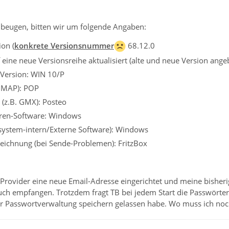
beugen, bitten wir um folgende Angaben:
on (
konkrete Versionsnummer
68.12.0
eine neue Versionsreihe aktualisiert (alte und neue Version ange
 Version: WIN 10/P
 IMAP): POP
 (z.B. GMX): Posteo
iren-Software: Windows
ssystem-intern/Externe Software): Windows
eichnung (bei Sende-Problemen): FritzBox
rovider eine neue Email-Adresse eingerichtet und meine bisherige
uch empfangen. Trotzdem fragt TB bei jedem Start die Passwörter 
r Passwortverwaltung speichern gelassen habe. Wo muss ich no