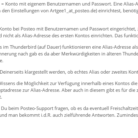
 = Konto mit eigenem Benutzernamen und Passwort. Eine Alias-Ad
n den Einstellungen von Artgee1_at_posteo.de) einrichtest, benö
 Konto bei Posteo mit Benutzernamen und Passwort eingerichtet,
 nicht als Alias-Adresse des ersten Kontos einrichten. Das funktio
s im Thunderbird (auf Dauer) funktionieren eine Alias-Adresse al
innerung nach gab es da aber Merkwürdigkeiten in älteren Thunde
e.
Deinerseits klargestellt werden, ob echtes Alias oder zweites Kon
Wissens die Möglichkeit zur Verfügung innerhalb eines Kontos di
uptadresse zur Alias-Adresse. Aber auch in diesem gibt es für d
.
st Du beim Posteo-Support fragen, ob es da eventuell Freischaltze
 und man bekommt i.d.R. auch zielführende Antworten. Zumindest