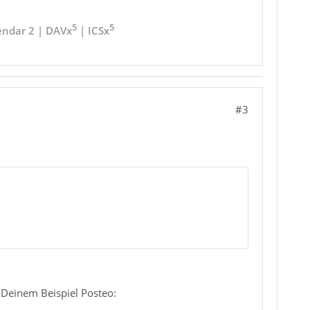
5
5
endar 2 | DAVx
| ICSx
#3
 Deinem Beispiel Posteo: