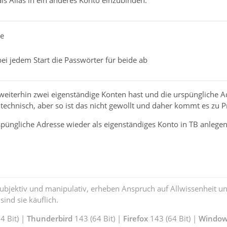
ls Alias in ein anderes Konto einzubinden.
ee
ei jedem Start die Passwörter für beide ab
weiterhin zwei eigenständige Konten hast und die urspüngliche Adr
ht technisch, aber so ist das nicht gewollt und daher kommt es zu
püngliche Adresse wieder als eigenständiges Konto in TB anlegen 
subjektiv und manipulativ, erheben Anspruch auf Allwissenheit 
ind sie käuflich.
 Bit) |
Thunderbird
143 (64 Bit) |
Firefox
143 (64 Bit) |
Window