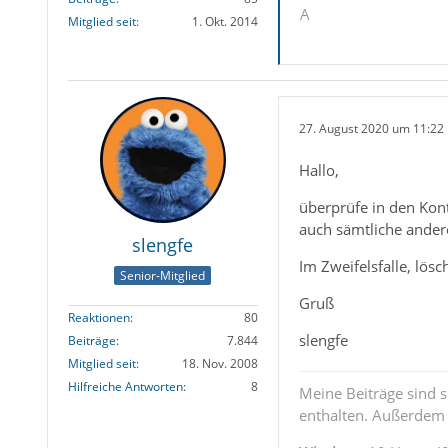
A
Mitglied seit
1. Okt. 2014
27. August 2020 um 11:22
Hallo,
überprüfe in den Kon
auch sämtliche ander
slengfe
Im Zweifelsfalle, lösc
Senior-Mitglied
Gruß
Reaktionen
80
slengfe
Beiträge
7.844
Mitglied seit
18. Nov. 2008
Hilfreiche Antworten
8
Meine Beiträge sind 
enthalten. Außerdem s