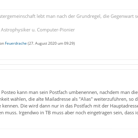
tergemeinschaft lebt man nach der Grundregel, die Gegenwart se
. Astrophysiker u. Computer-Pionier
von
Feuerdrache
(
27. August 2020 um 09:29
)
ei Posteo kann man sein Postfach umbenennen, nachdem man dies
keit wählen, die alte Mailadresse als "Alias" weiterzuführen, so
lte kennen. Die wird dann nur in das Postfach mit der Hauptadresse
n muss. Irgendwo in TB muss aber noch eingetragen sein, dass ic