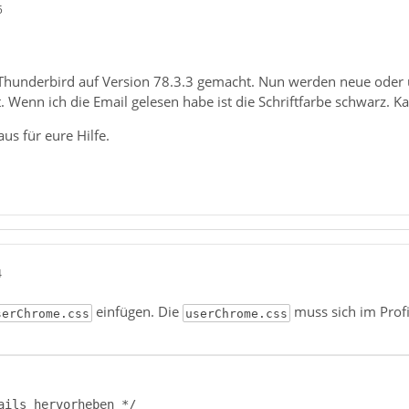
5
Thunderbird auf Version 78.3.3 gemacht. Nun werden neue oder 
t. Wenn ich die Email gelesen habe ist die Schriftfarbe schwarz. 
s für eure Hilfe.
4
einfügen. Die
muss sich im Prof
serChrome.css
userChrome.css