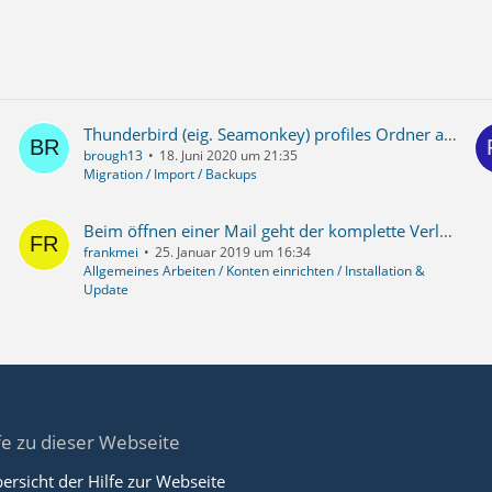
Thunderbird (eig. Seamonkey) profiles Ordner auf Wechselplatte in neuen PC
brough13
18. Juni 2020 um 21:35
Migration / Import / Backups
Beim öffnen einer Mail geht der komplette Verlauf eben dieser Mail auf, pro Gesendet und Antwort ein Tab
frankmei
25. Januar 2019 um 16:34
Allgemeines Arbeiten / Konten einrichten / Installation &
Update
fe zu dieser Webseite
ersicht der Hilfe zur Webseite