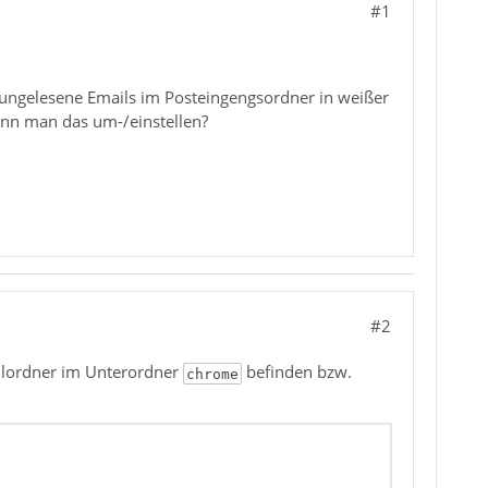
#1
ungelesene Emails im Posteingengsordner in weißer
Kann man das um-/einstellen?
#2
ilordner im Unterordner
befinden bzw.
chrome