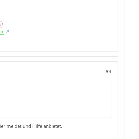
n
!
en
#4
ier meldet und Hilfe anbietet.