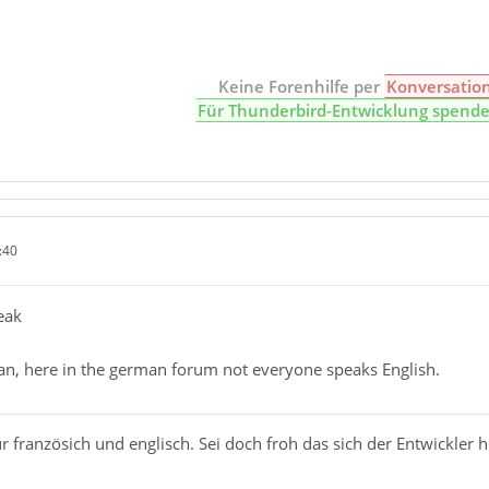
Keine Forenhilfe per
Konversatio
Für Thunderbird-Entwicklung spend
:40
eak
n, here in the german forum not everyone speaks English.
r französich und englisch. Sei doch froh das sich der Entwickler h