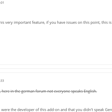
:01
his very important feature, if you have issues on this point, this 
:33
 here in the german forum not everyone speaks English.
u were the developer of this add-on and that you didn't speak Ge