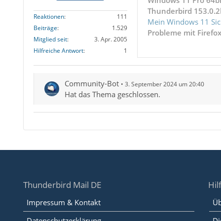
Windows 11 Pro 64bi
Thunderbird 153.0.2
Reaktionen
111
Mein Windows 11 Sic
Beiträge
1.529
Probleme mit Firefo
Mitglied seit
3. Apr. 2005
Hilfreiche Antwort
1
Community-Bot
3. September 2024 um 20:40
Hat das Thema geschlossen.
Thunderbird Mail DE
Hil
Impressum & Kontakt
Üb
Datenschutzerklärung
Di