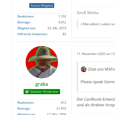
Senior-Mitglied
Gruß Micha
Reaktionen
1.102
Beiträge
4.012
2 Mal editiert, zuletzt v
Mitglied seit
23. Okt. 2019
Hilfreiche Antworten
83
11. November 2020 um 13
Zitat von MSFr
Please speak Germa
graba
Globaler Moderator
Der Cardbook-Entwickle
Reaktionen
612
und als direkter Ansp
Beiträge
21.910
Mitglied seit
17. Mai. 2006