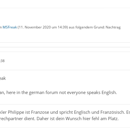
on
MSFreak
(
11. November 2020 um 14:39
) aus folgendem Grund: Nachtrag
:38
eak
n, here in the german forum not everyone speaks English.
r Philippe ist Franzose und spricht Englisch und Französisch. Es i
rechpartner dient. Daher ist dein Wunsch hier fehl am Platz.