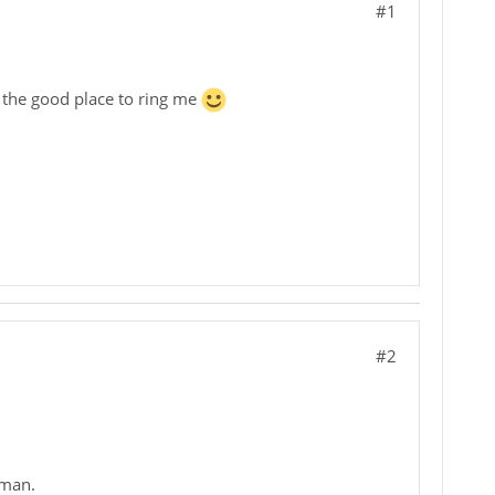
#1
is the good place to ring me
#2
rman.