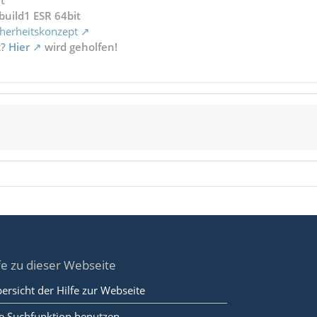
t
build1 ESR 64bit
herheitskonzept
x?
Hier
wird geholfen!
fe zu dieser Webseite
ersicht der Hilfe zur Webseite
e Suchfunktion benutzen