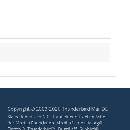
Copyright © 2003-2026 Thunderbird Mail DE
Sie befinden sich NICHT auf einer offiziellen Seite
der Mozilla Foundation. Mozilla®, mozilla.org®,
Firefox®, Thunderbird™, Bugzilla™, Sunbird®,