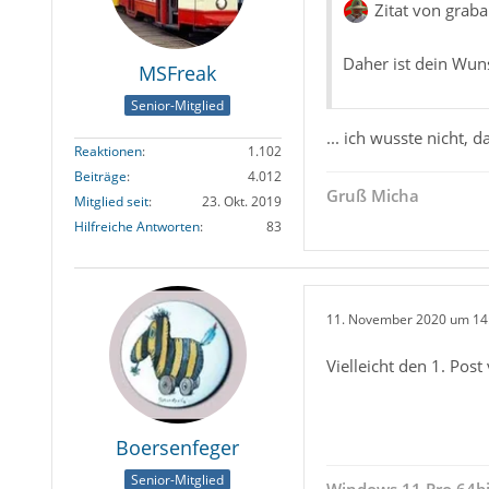
Zitat von graba
Daher ist dein Wuns
MSFreak
Senior-Mitglied
... ich wusste nicht, 
Reaktionen
1.102
Beiträge
4.012
Gruß Micha
Mitglied seit
23. Okt. 2019
Hilfreiche Antworten
83
11. November 2020 um 14
Vielleicht den 1. Pos
Boersenfeger
Senior-Mitglied