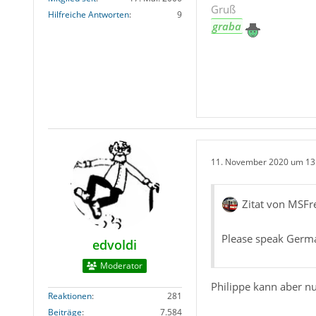
Gruß
Hilfreiche Antworten
9
graba
11. November 2020 um 13
Zitat von MSFr
Please speak Germa
edvoldi
Moderator
Philippe kann aber nu
Reaktionen
281
Beiträge
7.584