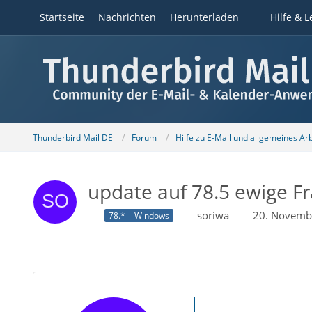
Startseite
Nachrichten
Herunterladen
Hilfe & L
Thunderbird Mail DE
Forum
Hilfe zu E-Mail und allgemeines Ar
update auf 78.5 ewige F
soriwa
20. Novemb
78.*
Windows