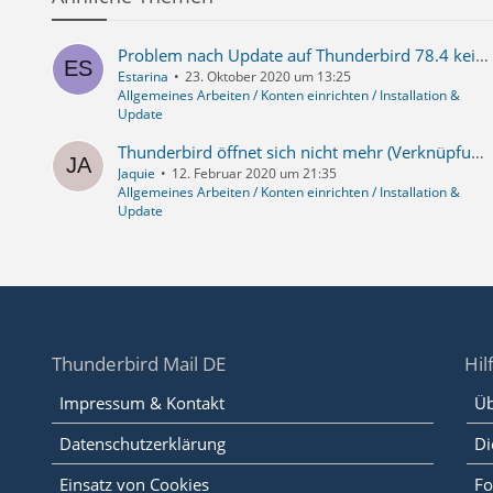
Problem nach Update auf Thunderbird 78.4 kein Zugriff auf t-online Mailkonten
Estarina
23. Oktober 2020 um 13:25
Allgemeines Arbeiten / Konten einrichten / Installation &
Update
Thunderbird öffnet sich nicht mehr (Verknüpfungsproblem / Update-Fehler )
Jaquie
12. Februar 2020 um 21:35
Allgemeines Arbeiten / Konten einrichten / Installation &
Update
Thunderbird Mail DE
Hil
Impressum & Kontakt
Üb
Datenschutzerklärung
Di
Einsatz von Cookies
Fo