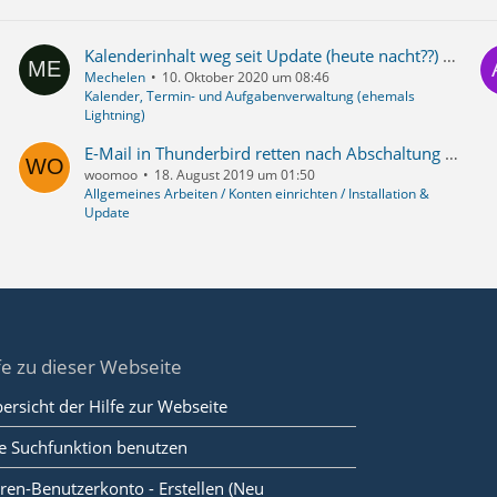
Kalenderinhalt weg seit Update (heute nacht??) nach Vs 78.3.2 !!!!
Mechelen
10. Oktober 2020 um 08:46
Kalender, Termin- und Aufgabenverwaltung (ehemals
Lightning)
E-Mail in Thunderbird retten nach Abschaltung des E-Mail-Servers durch den Anbieter.
woomoo
18. August 2019 um 01:50
Allgemeines Arbeiten / Konten einrichten / Installation &
Update
fe zu dieser Webseite
ersicht der Hilfe zur Webseite
e Suchfunktion benutzen
ren-Benutzerkonto - Erstellen (Neu