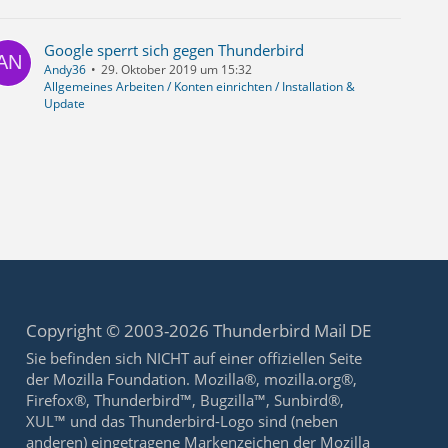
Google sperrt sich gegen Thunderbird
Andy36
29. Oktober 2019 um 15:32
Allgemeines Arbeiten / Konten einrichten / Installation &
Update
Copyright © 2003-2026 Thunderbird Mail DE
Sie befinden sich NICHT auf einer offiziellen Seite
der Mozilla Foundation. Mozilla®, mozilla.org®,
Firefox®, Thunderbird™, Bugzilla™, Sunbird®,
XUL™ und das Thunderbird-Logo sind (neben
anderen) eingetragene Markenzeichen der Mozilla