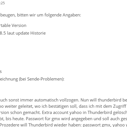
:25
beugen, bitten wir um folgende Angaben:
rtable Version
8.5 laut update Historie
s
eichnung (bei Sende-Problemen):
 auch sonst immer automatisch vollzogen. Nun will thunderbird 
o weiter geleitet, wo ich bestätigen soll, dass ich mit dem Zugrif
rsion schon gemacht. Extra account yahoo in Thunderbird gelösch
t, bis heute. Passwort für gmx wird angegeben und soll auch ges
rozedere will Thunderbird wieder haben: passwort gmx, yahoo wei