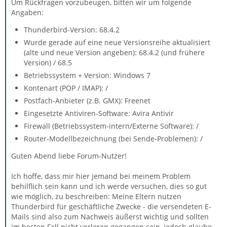
Um Rückfragen vorzubeugen, bitten wir um folgende
Angaben:
Thunderbird-Version: 68.4.2
Wurde gerade auf eine neue Versionsreihe aktualisiert
(alte und neue Version angeben): 68.4.2 (und frühere
Version) / 68.5
Betriebssystem + Version: Windows 7
Kontenart (POP / IMAP): /
Postfach-Anbieter (z.B. GMX): Freenet
Eingesetzte Antiviren-Software: Avira Antivir
Firewall (Betriebssystem-intern/Externe Software): /
Router-Modellbezeichnung (bei Sende-Problemen): /
Guten Abend liebe Forum-Nutzer!
Ich hoffe, dass mir hier jemand bei meinem Problem
behilflich sein kann und ich werde versuchen, dies so gut
wie möglich, zu beschreiben: Meine Eltern nutzen
Thunderbird für geschäftliche Zwecke - die versendeten E-
Mails sind also zum Nachweis äußerst wichtig und sollten
im besten Fall nicht verloren gegangen sein, jedoch glaube