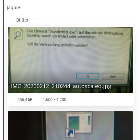
Jaquie
Bilder
IMG_20200212_210244_autoscaled.jpg
566,4 kB
1.600 × 1.200