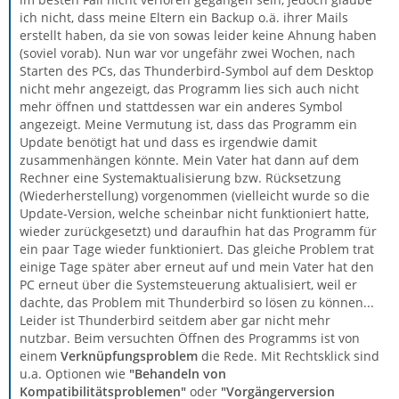
ich nicht, dass meine Eltern ein Backup o.ä. ihrer Mails
erstellt haben, da sie von sowas leider keine Ahnung haben
(soviel vorab). Nun war vor ungefähr zwei Wochen, nach
Starten des PCs, das Thunderbird-Symbol auf dem Desktop
nicht mehr angezeigt, das Programm lies sich auch nicht
mehr öffnen und stattdessen war ein anderes Symbol
angezeigt. Meine Vermutung ist, dass das Programm ein
Update benötigt hat und dass es irgendwie damit
zusammenhängen könnte. Mein Vater hat dann auf dem
Rechner eine Systemaktualisierung bzw. Rücksetzung
(Wiederherstellung) vorgenommen (vielleicht wurde so die
Update-Version, welche scheinbar nicht funktioniert hatte,
wieder zurückgesetzt) und daraufhin hat das Programm für
ein paar Tage wieder funktioniert. Das gleiche Problem trat
einige Tage später aber erneut auf und mein Vater hat den
PC erneut über die Systemsteuerung aktualisiert, weil er
dachte, das Problem mit Thunderbird so lösen zu können...
Leider ist Thunderbird seitdem aber gar nicht mehr
nutzbar. Beim versuchten Öffnen des Programms ist von
einem
Verknüpfungsproblem
die Rede. Mit Rechtsklick sind
u.a. Optionen wie
"Behandeln von
Kompatibilitätsproblemen"
oder
"Vorgängerversion