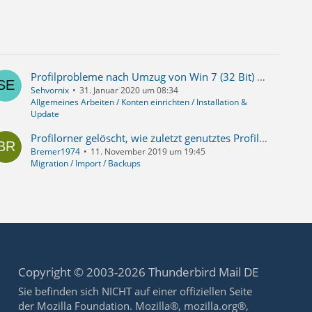
Profilprobleme nach Umzug von Win 7 (32 Bit) zu Win 10 (64 Bit)
Sehvornix
31. Januar 2020 um 08:34
Allgemeines Arbeiten / Konten einrichten / Installation &
Update
Profilorner gelöscht, wie zuletzt genutztes Profil herausfinden?
Bremer1974
11. November 2019 um 19:45
Migration / Import / Backups
Copyright © 2003-2026 Thunderbird Mail DE
Sie befinden sich NICHT auf einer offiziellen Seite
der Mozilla Foundation. Mozilla®, mozilla.org®,