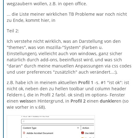
wegzaubern wollen, z.B. in open office.
... die Liste meiner wirklichen TB Probleme war noch nicht
zu Ende, kommt hier, in
Teil 2:
Ich verstehe nicht wirklich, was an Darstellung von den
"themes", was von mozilla-"System" (Farben u.
Einstellungen), vielleicht auch von windows, ganz sicher
natürlich durch add-ons, beeinflusst wird, und was sich
"daran" durch meine manuellen Anpassungen via css codes
und user preferences "zusätzlich" auch verändert...:),
z.B. habe ich in meinem aktuellen
Profil 1
-s. #1 "ist ok": ist
nicht ok, neben den zu hellen toolbar und column header
Feldern (, die in Profil 2 farbl. ok sind) im options- Fenster
einen
weiss
en Hintergrund, in
Profil 2
einen
dunkler
en (so
wie vorher in v.68).