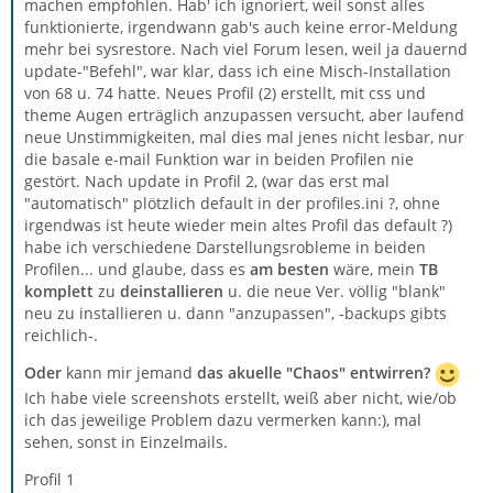
machen empfohlen. Hab' ich ignoriert, weil sonst alles
funktionierte, irgendwann gab's auch keine error-Meldung
mehr bei sysrestore. Nach viel Forum lesen, weil ja dauernd
update-"Befehl", war klar, dass ich eine Misch-Installation
von 68 u. 74 hatte. Neues Profil (2) erstellt, mit css und
theme Augen erträglich anzupassen versucht, aber laufend
neue Unstimmigkeiten, mal dies mal jenes nicht lesbar, nur
die basale e-mail Funktion war in beiden Profilen nie
gestört. Nach update in Profil 2, (war das erst mal
"automatisch" plötzlich default in der profiles.ini ?, ohne
irgendwas ist heute wieder mein altes Profil das default ?)
habe ich verschiedene Darstellungsrobleme in beiden
Profilen... und glaube, dass es
am besten
wäre, mein
TB
komplett
zu
deinstallieren
u. die neue Ver. völlig "blank"
neu zu installieren u. dann "anzupassen", -backups gibts
reichlich-.
Oder
kann mir jemand
das akuelle "Chaos" entwirren?
Ich habe viele screenshots erstellt, weiß aber nicht, wie/ob
ich das jeweilige Problem dazu vermerken kann:), mal
sehen, sonst in Einzelmails.
Profil 1