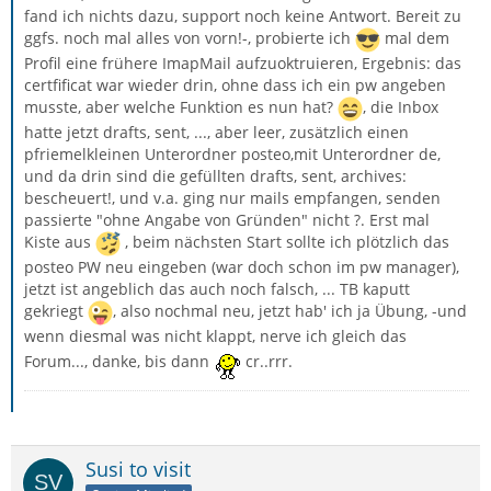
fand ich nichts dazu, support noch keine Antwort. Bereit zu
ggfs. noch mal alles von vorn!-, probierte ich
mal dem
Profil eine frühere ImapMail aufzuoktruieren, Ergebnis: das
certfificat war wieder drin, ohne dass ich ein pw angeben
musste, aber welche Funktion es nun hat?
, die Inbox
hatte jetzt drafts, sent, ..., aber leer, zusätzlich einen
pfriemelkleinen Unterordner posteo,mit Unterordner de,
und da drin sind die gefüllten drafts, sent, archives:
bescheuert!, und v.a. ging nur mails empfangen, senden
passierte "ohne Angabe von Gründen" nicht ?. Erst mal
Kiste aus
, beim nächsten Start sollte ich plötzlich das
posteo PW neu eingeben (war doch schon im pw manager),
jetzt ist angeblich das auch noch falsch, ... TB kaputt
gekriegt
, also nochmal neu, jetzt hab' ich ja Übung, -und
wenn diesmal was nicht klappt, nerve ich gleich das
Forum..., danke, bis dann
cr..rrr.
Susi to visit