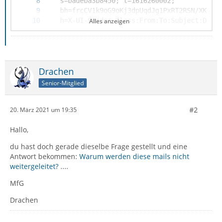
Alles anzeigen
Drachen
Senior-Mitglied
#2
20. März 2021 um 19:35
Hallo,
du hast doch gerade dieselbe Frage gestellt und eine
Antwort bekommen:
Warum werden diese mails nicht
weitergeleitet?
....
X-UI-Out-Filterresults: notjunk:1;V03:K0:F+G
MfG
Drachen