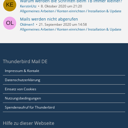
Warum werden die Schriften beim TB immer kleiner?
KerstinUtz
8. Oktober 2020 um 21:20
Allgemeines Arbeiten / Konten einrichten / Installation & Update
Mails werden nicht abgerufen
Oldmen1
21. September 2020 um 14:58
Allgemeines Arbeiten / Konten einrichten / Installation & Update
Thunderbird Mail DE
Impressum & Kontakt
Datenschutzerklärung
Einsatz von Cookies
Nutzungsbedingungen
Spendenaufruf für Thunderbird
Hilfe zu dieser Webseite