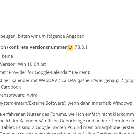
beugen, bitten wir um folgende Angaben:
on (
konkrete Versionsnummer
78.8.1
: keine
Version: Win 10 64 bit
it "Provider for Google-Calendar" (ja/nein):
tiger Kalender mit WebDAV / CalDAV (ja/nein/was genau): 2 googl
, Cardbook
irensoftware: Avira
ssystem-intern/Externe Software): wenn dann innerhalb Windows
e erfahrenen Nutzer des Forums, weil ich einfach nicht klarkom
abe ich im Kalender sämtliche Geburtstage und andere Termine ei
Tablet. Es sind 2 Google Konten PC und mein Smartphone (erste
Google account). was wir möchten ist auf allen Geräten sollen Ak