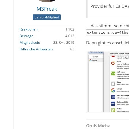
Provider für CalDA
MSFreak
Senior-Mitglied
... das stimmt so ni
Reaktionen
1.102
extensions.dav4tbs
Beiträge
4.012
Dann gibt es anschlie
Mitglied seit
23. Okt. 2019
Hilfreiche Antworten
83
Gruß Micha