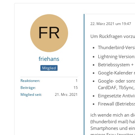
22. März 2021 um 19:47
Um Rückfragen vorzu
Thunderbird-Versi
Lightning-Version
friehans
Betriebssystem + 
Mitglied
Google-Kalender m
Google- oder sons
Reaktionen
1
CardDAF, TbSync
Beiträge
15
Mitglied seit
21. Mrz. 2021
Eingesetzte Antiv
Firewall (Betrieb
ich wende mich an di
(thunderbird mail) h
Smartphones und ein 
meiner Frau (zweiter 