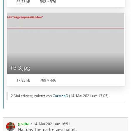
26,53 kB
592 × 576
TB 3.jpg
17,83 kB
789 × 446
2 Mal editiert, zuletzt von
CarstenO
(
14. Mai 2021 um 17:05
)
graba
14. Mai 2021 um 16:51
Hat das Thema freigeschaltet.