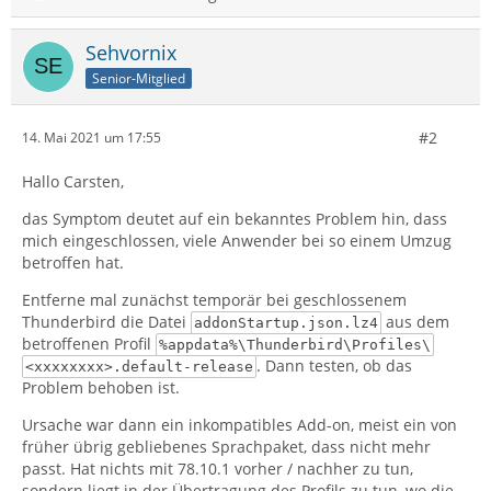
Sehvornix
Senior-Mitglied
#2
14. Mai 2021 um 17:55
Hallo Carsten,
das Symptom deutet auf ein bekanntes Problem hin, dass
mich eingeschlossen, viele Anwender bei so einem Umzug
betroffen hat.
Entferne mal zunächst temporär bei geschlossenem
Thunderbird die Datei
aus dem
addonStartup.json.lz4
betroffenen Profil
%appdata%\Thunderbird\Profiles\
. Dann testen, ob das
<xxxxxxxx>.default-release
Problem behoben ist.
Ursache war dann ein inkompatibles Add-on, meist ein von
früher übrig gebliebenes Sprachpaket, dass nicht mehr
passt. Hat nichts mit 78.10.1 vorher / nachher zu tun,
sondern liegt in der Übertragung des Profils zu tun, wo die