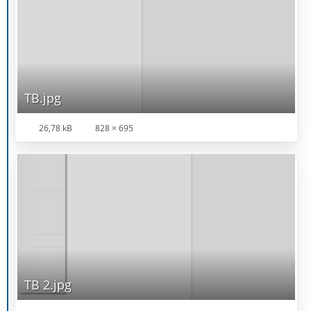
TB.jpg
26,78 kB
828 × 695
TB 2.jpg