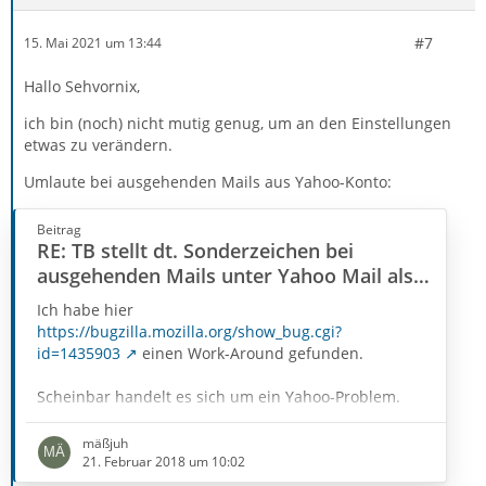
#7
15. Mai 2021 um 13:44
Hallo Sehvornix,
ich bin (noch) nicht mutig genug, um an den Einstellungen
etwas zu verändern.
Umlaute bei ausgehenden Mails aus Yahoo-Konto:
Beitrag
RE: TB stellt dt. Sonderzeichen bei
ausgehenden Mails unter Yahoo Mail als
?? dar
Ich habe hier
https://bugzilla.mozilla.org/show_bug.cgi?
id=1435903
einen Work-Around gefunden.
Scheinbar handelt es sich um ein Yahoo-Problem.
Es hilft unter Extras -> Einstellungen -> Erweitert ->
mäßjuh
Allgemein: Erweiterte Konfiguration -> Konfiguration
21. Februar 2018 um 10:02
bearbeiten..., die Einstellung "mail.strictly_mime" auf