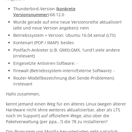
Thunderbird-Version (
konkrete
Versionsnummer
):68.12.0
Wurde gerade auf eine neue Versionsreihe aktualisiert
(alte und neue Version angeben): nein
Betriebssystem + Version: Ubuntu 16.04 xenial (LTS)
Kontenart (POP / IMAP): beides
Postfach-Anbieter (z.B. GMX):GMX, 1und1,viele andere
(irrelevant)
Eingesetzte Antiviren-Software: -
Firewall (Betriebssystem-intern/Externe Software): -
Router-Modellbezeichnung (bei Sende-Problemen):
irrelevant
Hallo zusammen,
kennt jemand einen Weg für ein älteres Linux (wegen älterer
Hardware nicht ohne weiteres aktualisierbar, aber als LTS
noch im Support) auf offiziellem Wege, also über die
Paketverwaltung (per ppa...?) die 78 zu installieren?
Das Programm von Mozilla herunterladen geht natürlich,