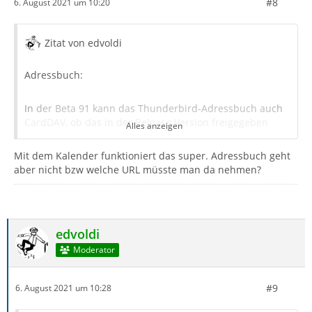
#8
6. August 2021 um 10:20
Zitat von edvoldi
Adressbuch:
In der Beta 91 kann das Thunderbird-Adressbuch auch
CardDAV, ob das in der Release Version freigegeben
Alles anzeigen
wird kann ich nicht sagen.
Mit dem Kalender funktioniert das super. Adressbuch geht
aber nicht bzw welche URL müsste man da nehmen?
Nachtrag - Google Kalender:
Jetzt ist es noch einfacher ohne externes Add-on einen
Google Kalender einzubinden .
edvoldi
Ein erster Test in der Beta 91.0b6 ergab, dass man nur
Moderator
noch seine Google Mailadresse und diese Url:
#9
6. August 2021 um 10:28
https://apidata.googleusercontent.com/caldav/v2/