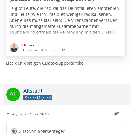
Es gibt Leute, die radikal das Deinstallieren empfehlen
und Leute (wie ich), die dies weniger radikal sehen.
Aber eines muss klar sein: Die Virenscanner versauen
durch die mangelhafte Zusammenarbeit mit
Thunderbird oftmals die Verbindung mit den E-Mail-
Servern - vor allem nach Programm-Updates. Daran ist
Thunderbird technisch nicht ganz unschuldig, aber die
Thunder
Hersteller der Virenscanner müssten das Problem
3. Oktober 2020 um 21:02
schon lange genug kennen, um dies klarer zu
kommunizieren und lösen zu können, denke ich.
Lies den dortigen GData-Supportartikel
…
Altstadt
Senior-Mitglied
#5
25. August 2021 um 18:13
Zitat von Boersenfeger