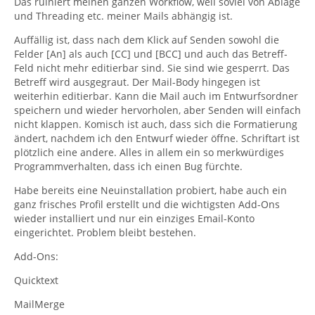
Das ruiniert meinen ganzen Workflow, weil soviel von Ablage
und Threading etc. meiner Mails abhängig ist.
Auffällig ist, dass nach dem Klick auf Senden sowohl die
Felder [An] als auch [CC] und [BCC] und auch das Betreff-
Feld nicht mehr editierbar sind. Sie sind wie gesperrt. Das
Betreff wird ausgegraut. Der Mail-Body hingegen ist
weiterhin editierbar. Kann die Mail auch im Entwurfsordner
speichern und wieder hervorholen, aber Senden will einfach
nicht klappen. Komisch ist auch, dass sich die Formatierung
ändert, nachdem ich den Entwurf wieder öffne. Schriftart ist
plötzlich eine andere. Alles in allem ein so merkwürdiges
Programmverhalten, dass ich einen Bug fürchte.
Habe bereits eine Neuinstallation probiert, habe auch ein
ganz frisches Profil erstellt und die wichtigsten Add-Ons
wieder installiert und nur ein einziges Email-Konto
eingerichtet. Problem bleibt bestehen.
Add-Ons:
Quicktext
MailMerge