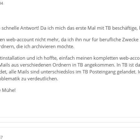
34
 schnelle Antwort! Da ich mich das erste Mal mit TB beschäftige, 
nen web-account nicht mehr, da ich ihn nur für berufliche Zwecke 
rdnern, die ich archivieren möchte.
rstinstallation und ich hoffte, einfach meinen kompletten web-acc
n Mails aus verschiedenen Ordnern in TB angekommen. In TB ist d
det, alle Mails sind unterschiedslos im TB Posteingang gelandet. 
oblematik zu verdeutlichen.
e Mühe!
47