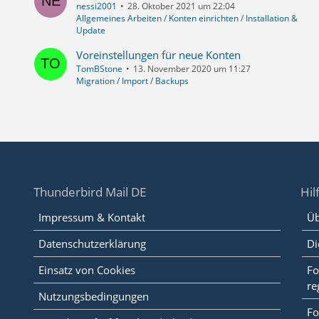
nessi2001
28. Oktober 2021 um 22:04
Allgemeines Arbeiten / Konten einrichten / Installation &
Update
Voreinstellungen für neue Konten
TomBStone
13. November 2020 um 11:27
Migration / Import / Backups
Thunderbird Mail DE
Hil
Impressum & Kontakt
Üb
Datenschutzerklärung
Di
Einsatz von Cookies
Fo
re
Nutzungsbedingungen
Fo