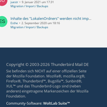
juestr
9. Januar 2021 um 17:31
Migration / Import / Backups
Inhalte des "LokalenOrdners" werden nicht importiert
Esthe
2. September 2020 um 18:16
Migration / Import / Backups
Copyright © 2003-2026 Thunderbird Mail DE
Sie befinden sich NICHT auf einer offiziellen Seite
der Mozilla Foundation. Mozilla®, mozilla.org®,
Firefox®, Thunderbird™, Bugzilla™, Sunbird®,
XUL™ und das Thunderbird-Logo sind (neben
anderen) eingetragene Markenzeichen der Mozilla
Foundation.
Community-Software:
WoltLab Suite™