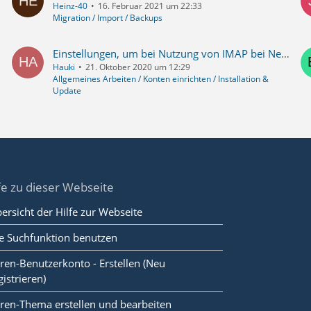
Heinz-40
16. Februar 2021 um 22:33
Migration / Import / Backups
Einstellungen, um bei Nutzung von IMAP bei Netzausfall von Verlusten verschont zu bleiben.
Hauki
21. Oktober 2020 um 12:29
Allgemeines Arbeiten / Konten einrichten / Installation &
Update
fe zu dieser Webseite
ersicht der Hilfe zur Webseite
e Suchfunktion benutzen
ren-Benutzerkonto - Erstellen (Neu
gistrieren)
ren-Thema erstellen und bearbeiten