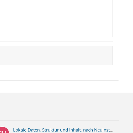
Lokale Daten, Struktur und Inhalt, nach Neuinstallation Win7 auf Win10 (neue Hardware) verschwunden