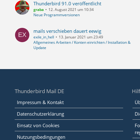
Thunderbird 91.0 veröffentlicht
graba
12. August 2021 um 10:34
Neue Programmversionen
mails verschieben dauert eewig
exile_in_hell
13. Januar 2021 um 23:49
Allgemeines Arbeiten / Konten einrichten / Installation &
Update
Thunderbird Mail DE
Hil
Impressum & Kontakt
Üb
Datenschutzerklärung
Di
Einsatz von Cookies
Fo
re
Nutzungsbedingungen