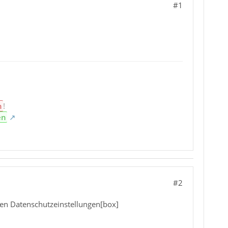
#1
n
!
en
#2
den Datenschutzeinstellungen[box]