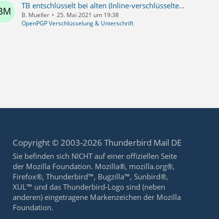
TB entschlüsselt bei alten (Inline-verschlüsselten) Mails nur eingehende
B. Mueller
25. Mai 2021 um 19:38
OpenPGP Verschlüsselung & Unterschrift
Copyright © 2003-2026 Thunderbird Mail DE
Sie befinden sich NICHT auf einer offiziellen Seite
der Mozilla Foundation. Mozilla®, mozilla.org®,
Firefox®, Thunderbird™, Bugzilla™, Sunbird®,
XUL™ und das Thunderbird-Logo sind (neben
anderen) eingetragene Markenzeichen der Mozilla
Foundation.