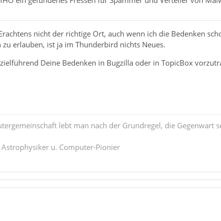
IMHO ein gefundenes Fressen für Spammer und Verteiler von Mal
 Erachtens nicht der richtige Ort, auch wenn ich die Bedenken sc
n zu erlauben, ist ja im Thunderbird nichts Neues.
 zielführend Deine Bedenken in Bugzilla oder in TopicBox vorzutra
tergemeinschaft lebt man nach der Grundregel, die Gegenwart se
. Astrophysiker u. Computer-Pionier