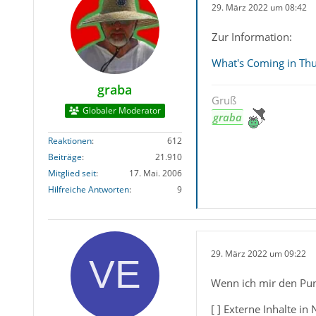
29. März 2022 um 08:42
Zur Information:
What's Coming in Th
graba
Gruß
Globaler Moderator
graba
Reaktionen
612
Beiträge
21.910
Mitglied seit
17. Mai. 2006
Hilfreiche Antworten
9
29. März 2022 um 09:22
Wenn ich mir den Pu
[ ] Externe Inhalte in