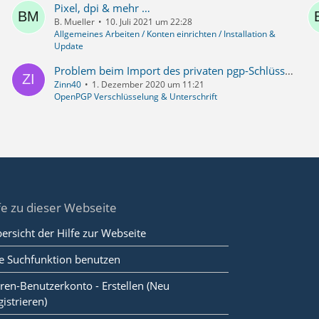
Pixel, dpi & mehr …
B. Mueller
10. Juli 2021 um 22:28
Allgemeines Arbeiten / Konten einrichten / Installation &
Update
Problem beim Import des privaten pgp-Schlüssels nach Neuinstallation TB 78.5.0 auf W10 x64 und Raspi 3
Zinn40
1. Dezember 2020 um 11:21
OpenPGP Verschlüsselung & Unterschrift
fe zu dieser Webseite
ersicht der Hilfe zur Webseite
e Suchfunktion benutzen
ren-Benutzerkonto - Erstellen (Neu
gistrieren)