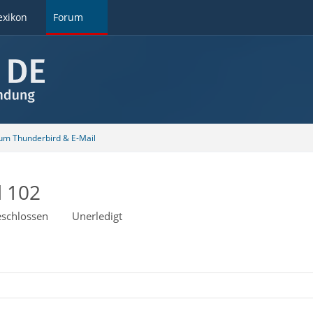
exikon
Forum
 um Thunderbird & E-Mail
d 102
schlossen
Unerledigt