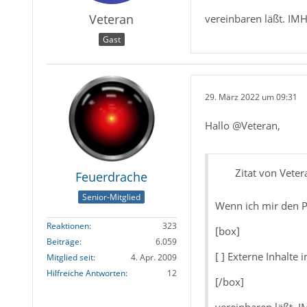
Veteran
vereinbaren läßt. IM
Gast
29. März 2022 um 09:31
Hallo @Veteran,
Zitat von Veter
Feuerdrache
Senior-Mitglied
Wenn ich mir den 
Reaktionen
323
[box]
Beiträge
6.059
[ ] Externe Inhalte
Mitglied seit
4. Apr. 2009
Hilfreiche Antworten
12
[/box]