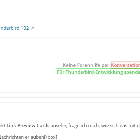
underbird 102
Keine Forenhilfe per
Konversatio
Für Thunderbird-Entwicklung spend
nkt
Link Preview Cards
ansehe, frage ich mich, wie sich das mit 
 Nachrichten erlauben[/box]