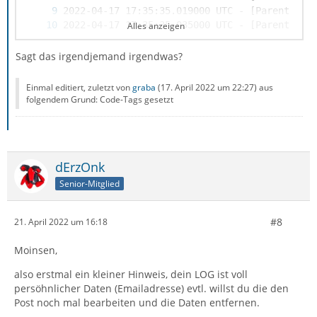
Alles anzeigen
Sagt das irgendjemand irgendwas?
Einmal editiert, zuletzt von
graba
(
17. April 2022 um 22:27
) aus
folgendem Grund: Code-Tags gesetzt
dErzOnk
Senior-Mitglied
2022-04-17 17:35:35.104000 UTC - [Parent 743
#8
21. April 2022 um 16:18
Moinsen,
also erstmal ein kleiner Hinweis, dein LOG ist voll
persöhnlicher Daten (Emailadresse) evtl. willst du die den
Post noch mal bearbeiten und die Daten entfernen.