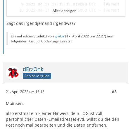
Alles anzeigen
Sagt das irgendjemand irgendwas?
Einmal editiert, zuletzt von
graba
(
17. April 2022 um 22:27
) aus
folgendem Grund: Code-Tags gesetzt
dErzOnk
Senior-Mitglied
2022-04-17 17:35:35.104000 UTC - [Parent 743
#8
21. April 2022 um 16:18
Moinsen,
also erstmal ein kleiner Hinweis, dein LOG ist voll
persöhnlicher Daten (Emailadresse) evtl. willst du die den
Post noch mal bearbeiten und die Daten entfernen.