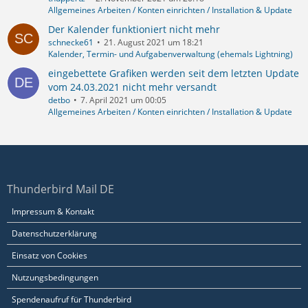
Allgemeines Arbeiten / Konten einrichten / Installation & Update
Der Kalender funktioniert nicht mehr
schnecke61
21. August 2021 um 18:21
Kalender, Termin- und Aufgabenverwaltung (ehemals Lightning)
eingebettete Grafiken werden seit dem letzten Update
vom 24.03.2021 nicht mehr versandt
detbo
7. April 2021 um 00:05
Allgemeines Arbeiten / Konten einrichten / Installation & Update
Thunderbird Mail DE
Impressum & Kontakt
Datenschutzerklärung
Einsatz von Cookies
Nutzungsbedingungen
Spendenaufruf für Thunderbird