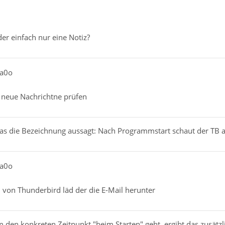
er einfach nur eine Notiz?
ia0o
f neue Nachrichtne prüfen
 was die Bezeichnung aussagt: Nach Programmstart schaut der TB 
ia0o
 von Thunderbird läd der die E-Mail herunter
 den konkreten Zeitpunkt "beim Starten" geht, ergibt das zusätzlic