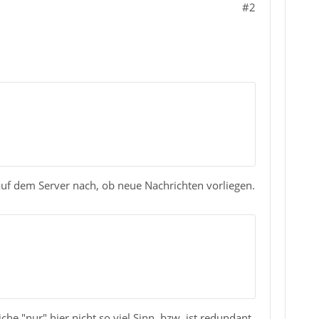
#2
auf dem Server nach, ob neue Nachrichten vorliegen.
he "nur" hier nicht so viel Sinn, bzw. ist redundant.