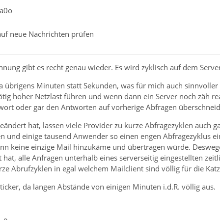
ia0o
auf neue Nachrichten prüfen
hnung gibt es recht genau wieder. Es wird zyklisch auf dem Serve
 übrigens Minuten statt Sekunden, was für mich auch sinnvoller 
tig hoher Netzlast führen und wenn dann ein Server noch zäh rea
wort oder gar den Antworten auf vorherige Abfragen überschnei
eändert hat, lassen viele Provider zu kurze Abfragezyklen auch ga
 und einige tausend Anwender so einen engen Abfragezyklus ein
wenn keine einzige Mail hinzukäme und übertragen würde. Desweg
hat, alle Anfragen unterhalb eines serverseitig eingestellten zei
rze Abrufzyklen in egal welchem Mailclient sind völlig für die Katz
ticker, da langen Abstände von einigen Minuten i.d.R. völlig aus.