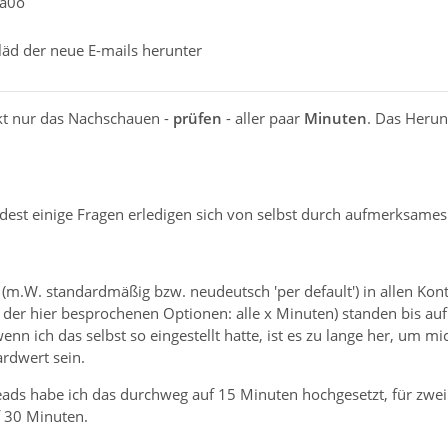
ia0o
läd der neue E-mails herunter
kt nur das Nachschauen -
prüfen
- aller paar
Minuten
. Das Heru
dest einige Fragen erledigen sich von selbst durch aufmerksames 
 (m.W. standardmäßig bzw. neudeutsch 'per default') in allen Kont
te der hier besprochenen Optionen: alle x Minuten) standen bis a
nn ich das selbst so eingestellt hatte, ist es zu lange her, um 
rdwert sein.
reads habe ich das durchweg auf 15 Minuten hochgesetzt, für zwei
 30 Minuten.