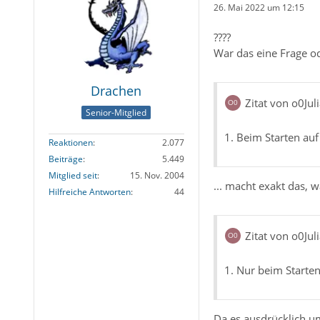
26. Mai 2022 um 12:15
????
War das eine Frage od
Drachen
Zitat von o0Jul
Senior-Mitglied
1. Beim Starten au
Reaktionen
2.077
Beiträge
5.449
Mitglied seit
15. Nov. 2004
... macht exakt das,
Hilfreiche Antworten
44
Zitat von o0Jul
1. Nur beim Starten
Da es ausdrücklich um