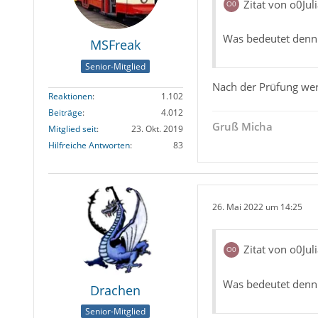
Zitat von o0Jul
Was bedeutet denn 
MSFreak
Senior-Mitglied
Nach der Prüfung we
Reaktionen
1.102
Beiträge
4.012
Gruß Micha
Mitglied seit
23. Okt. 2019
Hilfreiche Antworten
83
26. Mai 2022 um 14:25
Zitat von o0Jul
Was bedeutet denn 
Drachen
Senior-Mitglied