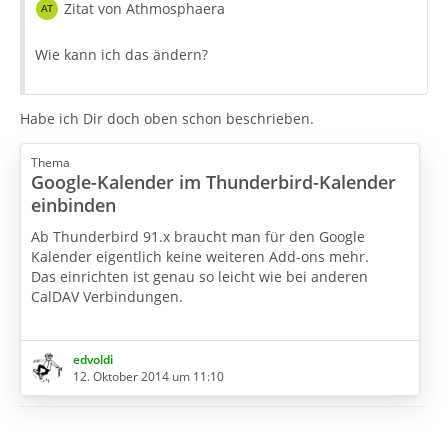
Zitat von Athmosphaera
Wie kann ich das ändern?
Habe ich Dir doch oben schon beschrieben.
Thema
Google-Kalender im Thunderbird-Kalender
einbinden
Ab Thunderbird 91.x braucht man für den Google
Kalender eigentlich keine weiteren Add-ons mehr.
Das einrichten ist genau so leicht wie bei anderen
CalDAV Verbindungen.
Einfach seine Google-Mail Adresse eingeben und dann
auf Kalender suchen klicken.
edvoldi
12. Oktober 2014 um 11:10
Jetzt kann man aus allen Kalendern, die man in Google
eingerichtet hat auswählen.