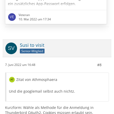
ein zusätzliches App-Passwort erfolgen.
Dazu ist es aber erforderlich, die '
Bestätigung in zwei
Veteran
Schritten
' zu aktivieren:[box]
10. Mai 2022 um 17:34
"Mit der Bestätigung in zwei Schritten können Sie Ihr
Konto für den Fall, dass Unbefugte an Ihr Passwort
gelangen, zusätzlich absichern. Nachdem Sie die
Susi to visit
Bestätigung in zwei Schritten eingerichtet haben,
erfolgt die Anmeldung in Ihrem Konto in zwei
Senior-Mitglied
Schritten."
#8
…
7. Juni 2022 um 16:48
Zitat von Athmosphaera
Und die googlemail selbst auch nichtz.
Kurzform: Wähle als Methode für die Anmeldung in
Thunderbird OAuth2. Cookies müssen erlaubt sein.