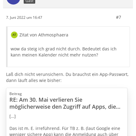
Gast
#7
7. Juni 2022 um 16:47
Zitat von Athmosphaera
wow da steig ich grad nicht durch. Bedeutet das ich
kann meinen Kalender nicht mehr nutzen?
Laß dich nicht verunsichern. Du brauchst ein App-Passwort,
dann läuft alles wie bisher:
Beitrag
RE: Am 30. Mai verlieren Sie
möglicherweise den Zugriff auf Apps, die
eine weniger sichere Anmeldetechnologie
[…]
verwenden
Das ist m. E. irreführend. Für TB z. B. (laut Google eine
weniger sichere App) kann die Anmeldung auch über