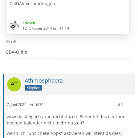
CalDAV Verbindungen.
Einfach seine Google-Mail Adresse eingeben und dann
auf Kalender suchen klicken.
edvoldi
12. Oktober 2014 um 11:10
Jetzt kann man aus allen Kalendern, die man in Google
eingerichtet hat auswählen.
Gruß
EDV-Oldie
Wenn ein neue Google Mail Adresse in Thunderbird
eingerichtet wird, kann man sofort beim einrichten der
Adresse auch seine Kalender mit einrichten.
Wenn Ihr auch externe…
Athmosphaera
Mitglied
#4
7. Juni 2022 um 16:34
wow da steig ich grad nicht durch. Bedeutet das ich kann
meinen Kalender nicht mehr nutzen?
wenn ich "unsichere Apps" aktivieren will steht da dies: