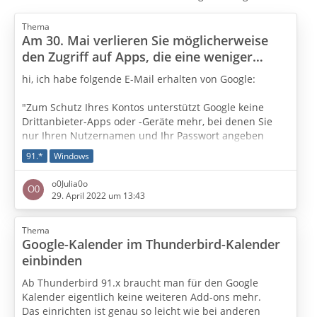
Thema
Am 30. Mai verlieren Sie möglicherweise
den Zugriff auf Apps, die eine weniger
sichere Anmeldetechnologie verwenden
hi, ich habe folgende E-Mail erhalten von Google:
"Zum Schutz Ihres Kontos unterstützt Google keine
Drittanbieter-Apps oder -Geräte mehr, bei denen Sie
nur Ihren Nutzernamen und Ihr Passwort angeben
müssen, um sich in Ihrem Google-Konto anzumelden.
91.*
Windows
Stattdessen muss die Anmeldung mit
Über Google
anmelden
oder über andere sicherere Technologien
o0Julia0o
wie OAuth 2.0 erfolgen.
Weitere Informationen
"
29. April 2022 um 13:43
Ist Thunderbird solch ein sicheres Programm? Also
Thema
kann ich damit weiterhin E-Mails abrufen?
Google-Kalender im Thunderbird-Kalender
einbinden
Ab Thunderbird 91.x braucht man für den Google
Kalender eigentlich keine weiteren Add-ons mehr.
Das einrichten ist genau so leicht wie bei anderen