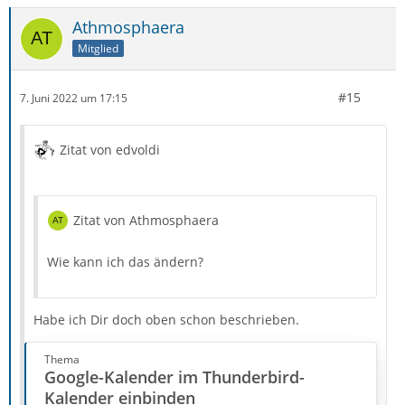
Wenn ein neue Google Mail Adresse in Thunderbird
Athmosphaera
eingerichtet wird, kann man sofort beim einrichten der
Adresse auch seine Kalender mit einrichten.
Mitglied
Wenn Ihr auch externe…
#15
7. Juni 2022 um 17:15
Zitat von edvoldi
Zitat von Athmosphaera
Wie kann ich das ändern?
Habe ich Dir doch oben schon beschrieben.
Thema
Google-Kalender im Thunderbird-
Kalender einbinden