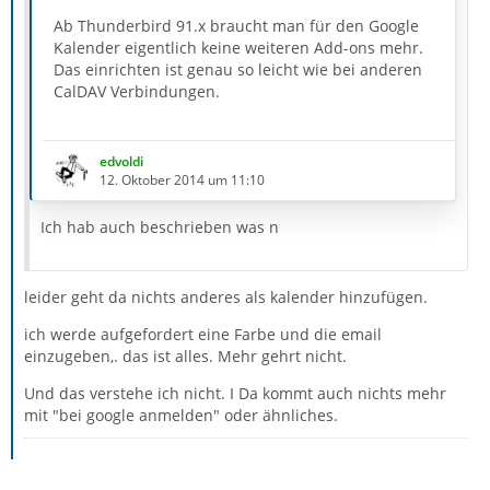
Ab Thunderbird 91.x braucht man für den Google
Kalender eigentlich keine weiteren Add-ons mehr.
Das einrichten ist genau so leicht wie bei anderen
CalDAV Verbindungen.
Einfach seine Google-Mail Adresse eingeben und
dann auf Kalender suchen klicken.
edvoldi
12. Oktober 2014 um 11:10
Jetzt kann man aus allen Kalendern, die man in
Google eingerichtet hat auswählen.
Ich hab auch beschrieben was n
Wenn ein neue Google Mail Adresse in Thunderbird
eingerichtet wird, kann man sofort beim einrichten
leider geht da nichts anderes als kalender hinzufügen.
der Adresse auch seine Kalender mit einrichten.
ich werde aufgefordert eine Farbe und die email
Wenn Ihr auch externe…
einzugeben,. das ist alles. Mehr gehrt nicht.
Und das verstehe ich nicht. I Da kommt auch nichts mehr
mit "bei google anmelden" oder ähnliches.